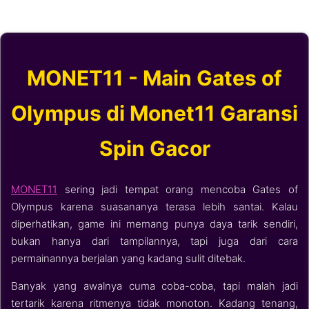
MONET11 - Main Gates of
Olympus di Monet11 Garansi
Spin Gacor
MONET11
sering jadi tempat orang mencoba Gates of
Olympus karena suasananya terasa lebih santai. Kalau
diperhatikan, game ini memang punya daya tarik sendiri,
bukan hanya dari tampilannya, tapi juga dari cara
permainannya berjalan yang kadang sulit ditebak.
Banyak yang awalnya cuma coba-coba, tapi malah jadi
tertarik karena ritmenya tidak monoton. Kadang tenang,