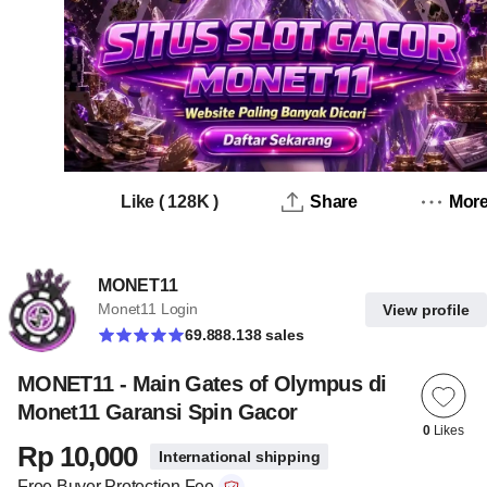
Like
(
128K
)
Share
Mor
MONET11
Monet11 Login
View profile
69.888.138 sales
MONET11 - Main Gates of Olympus di
Monet11 Garansi Spin Gacor
0
Likes
Rp 10,000
International shipping
Free Buyer Protection Fee