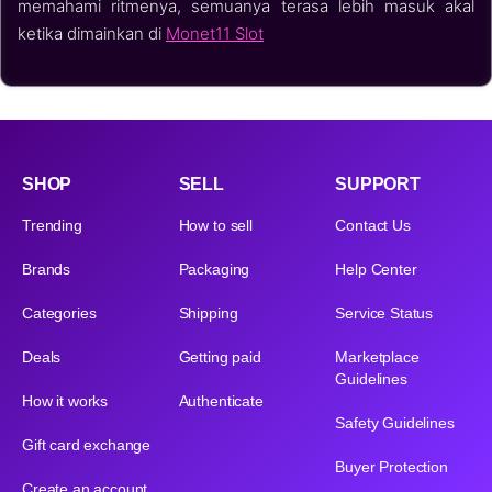
memahami ritmenya, semuanya terasa lebih masuk akal
ketika dimainkan di
Monet11 Slot
SHOP
SELL
SUPPORT
Trending
How to sell
Contact Us
Brands
Packaging
Help Center
Categories
Shipping
Service Status
Deals
Getting paid
Marketplace
Guidelines
How it works
Authenticate
Safety Guidelines
Gift card exchange
Buyer Protection
Create an account