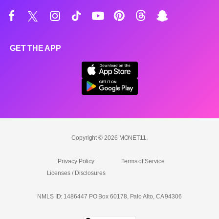
GET THE APP
Copyright © 2026 MONET11.
Privacy Policy
Terms of Service
Licenses / Disclosures
NMLS ID: 1486447 PO Box 60178, Palo Alto, CA 94306