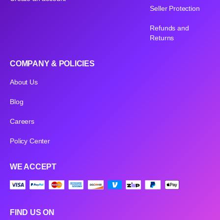
Seller Protection
Refunds and
Returns
COMPANY & POLICIES
About Us
Blog
Careers
Policy Center
WE ACCEPT
FIND US ON