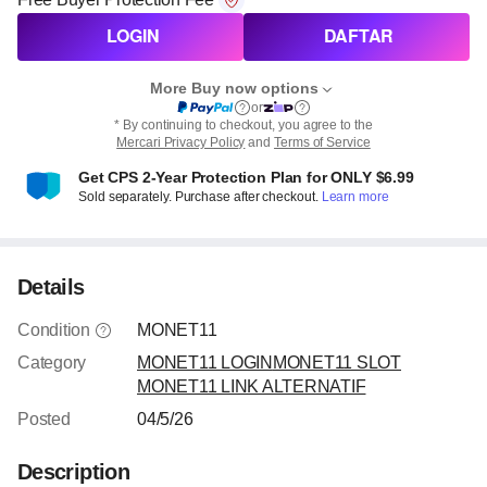
LOGIN
DAFTAR
More Buy now options
or
* By continuing to checkout, you agree to the
Mercari Privacy Policy
and
Terms of Service
Get CPS 2-Year Protection Plan for ONLY $6.99
Sold separately. Purchase after checkout.
Learn more
Details
Condition
MONET11
Category
MONET11 LOGIN
MONET11 SLOT
MONET11 LINK ALTERNATIF
Posted
04/5/26
Description