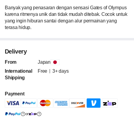
Banyak yang penasaran dengan sensasi Gates of Olympus 
karena ritmenya unik dan tidak mudah ditebak. Cocok untuk 
yang ingin hiburan santai dengan alur permainan yang 
terasa hidup.
Delivery
From
Japan
International
Free
3+ days
Shipping
Payment
or