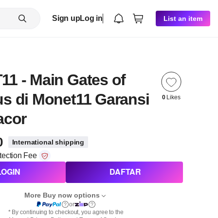
Sign up
Log in
List an item
1 - Main Gates of
s di Monet11 Garansi
0
Likes
acor
0
International shipping
tection Fee
LOGIN
DAFTAR
More Buy now options
or
* By continuing to checkout, you agree to the