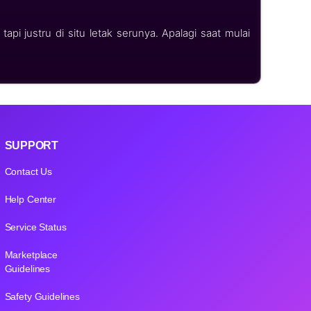
i justru di situ letak serunya. Apalagi saat mulai
SUPPORT
Contact Us
Help Center
Service Status
Marketplace
Guidelines
Safety Guidelines