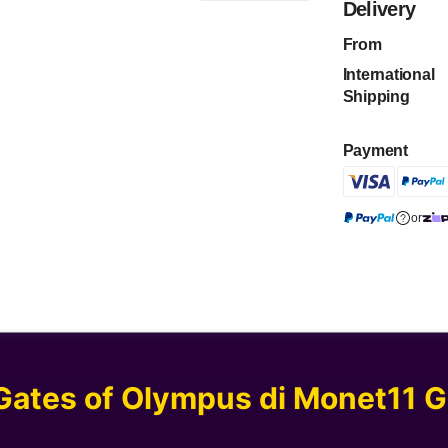
Delivery
From
International
Shipping
Payment
or
ates of Olympus di Monet11 G