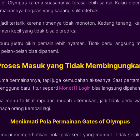
of Olympus karena suasananya terasa lebih santai. Kalau diper
rmainannya berjalan yang kadang sulit ditebak.
i tertarik karena ritmenya tidak monoton. Kadang tenang, kadang
n kecil yang tidak bisa diprediksi.
ru-buru justru bikin pemain lebih nyaman. Tidak perlu langsung 
g pelan-pelan bisa dipahami.
Proses Masuk yang Tidak Membingungka
a permainannya, tapi juga kemudahan aksesnya. Saat pertama 
engguna baru, fitur seperti
Monet11 Login
bisa langsung dipahami
mua menu terlihat rapi dan mudah ditemukan, jadi tidak perlu
enapa orang kembali lagi.
Menikmati Pola Permainan Gates of Olympus
 mulai memperhatikan pola-pola kecil yang muncul. Tidak selal