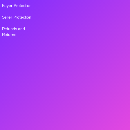
Buyer Protection
Seller Protection
Refunds and
Returns