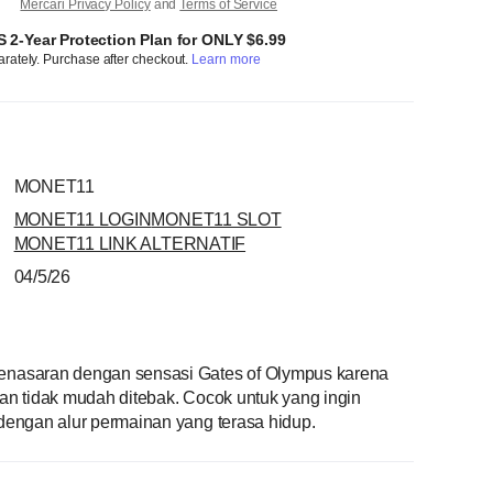
Mercari Privacy Policy
and
Terms of Service
 2-Year Protection Plan for ONLY $6.99
rately. Purchase after checkout.
Learn more
MONET11
MONET11 LOGIN
MONET11 SLOT
MONET11 LINK ALTERNATIF
04/5/26
nasaran dengan sensasi Gates of Olympus karena 
an tidak mudah ditebak. Cocok untuk yang ingin 
 dengan alur permainan yang terasa hidup.