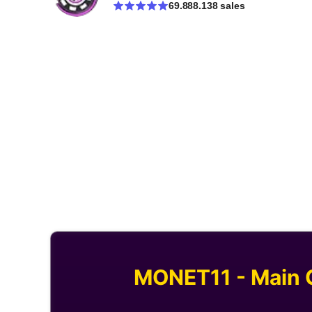
69.888.138 sales
MONET11 - Main G