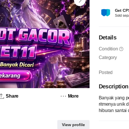
Get CPS
Sold sepa
Details
Condition
Category
Posted
Description
Share
More
Banyak yang pe
ritmenya unik d
hiburan santai
View profile