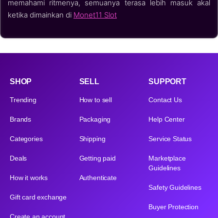
memahami ritmenya, semuanya terasa lebih masuk akal
ketika dimainkan di
Monet11 Slot
SHOP
SELL
SUPPORT
Trending
How to sell
Contact Us
Brands
Packaging
Help Center
Categories
Shipping
Service Status
Deals
Getting paid
Marketplace
Guidelines
How it works
Authenticate
Safety Guidelines
Gift card exchange
Buyer Protection
Create an account