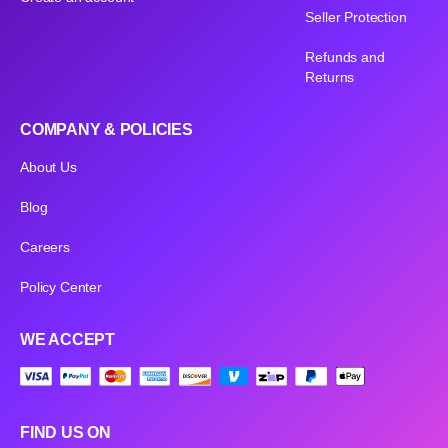
Seller Protection
Refunds and
Returns
COMPANY & POLICIES
About Us
Blog
Careers
Policy Center
WE ACCEPT
FIND US ON