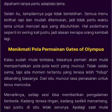
dipahami tanpa perlu adaptasi lama.
Selain itu, tampilannya juga tidak berlebihan. Semua menu
terlihat rapi dan mudah ditemukan, jadi tidak perlu waktu
lama untuk mencari apa yang dibutuhkan. Hal sederhana
seperti ini sering kali justru jadi alasan kenapa orang kembali
lagi.
Menikmati Pola Permainan Gates of Olympus
Kalau sudah mulai terbiasa, biasanya pemain akan mulai
memperhatikan pola-pola kecil yang muncul. Tidak selalu
sama, tapi ada momen tertentu yang terasa lebih “hidup”
dibanding biasanya. Dari situ muncul rasa penasaran untuk
terus mencoba.
Menariknya, setiap sesi bisa memberikan pengalaman
berbeda. Kadang terasa ringan, kadang sedikit menantang,
tapi justru di situ letak serunya. Apalagi saat mulai