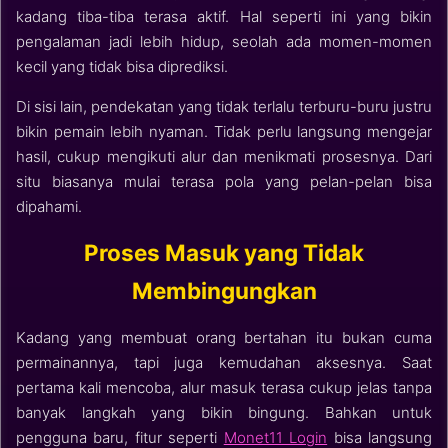
kadang tiba-tiba terasa aktif. Hal seperti ini yang bikin
pengalaman jadi lebih hidup, seolah ada momen-momen
kecil yang tidak bisa diprediksi.
Di sisi lain, pendekatan yang tidak terlalu terburu-buru justru
bikin pemain lebih nyaman. Tidak perlu langsung mengejar
hasil, cukup mengikuti alur dan menikmati prosesnya. Dari
situ biasanya mulai terasa pola yang pelan-pelan bisa
dipahami.
Proses Masuk yang Tidak
Membingungkan
Kadang yang membuat orang bertahan itu bukan cuma
permainannya, tapi juga kemudahan aksesnya. Saat
pertama kali mencoba, alur masuk terasa cukup jelas tanpa
banyak langkah yang bikin bingung. Bahkan untuk
pengguna baru, fitur seperti
Monet11 Login
bisa langsung