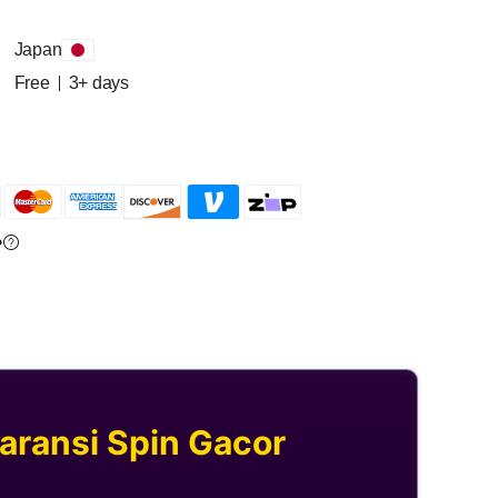
Japan
Free
3+ days
aransi Spin Gacor