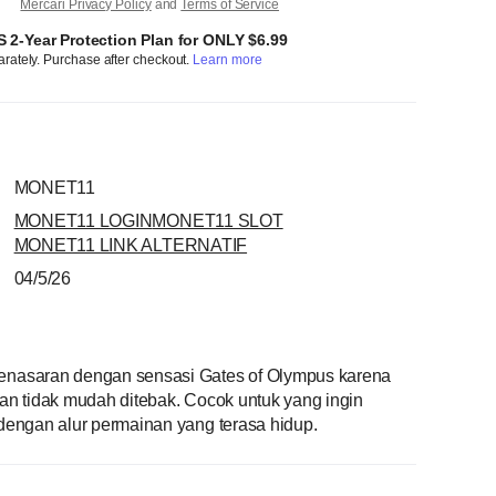
Mercari Privacy Policy
and
Terms of Service
 2-Year Protection Plan for ONLY $6.99
rately. Purchase after checkout.
Learn more
MONET11
MONET11 LOGIN
MONET11 SLOT
MONET11 LINK ALTERNATIF
04/5/26
nasaran dengan sensasi Gates of Olympus karena 
an tidak mudah ditebak. Cocok untuk yang ingin 
 dengan alur permainan yang terasa hidup.