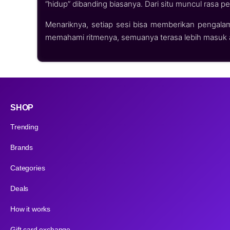
“hidup” dibanding biasanya. Dari situ muncul rasa 
Menariknya, setiap sesi bisa memberikan pengalama
memahami ritmenya, semuanya terasa lebih masuk a
SHOP
Trending
Brands
Categories
Deals
How it works
Gift card exchange