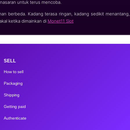
penasaran untuk terus mencoba.
n berbeda. Kadang terasa ringan, kadang sedikit menantang, tap
kal ketika dimainkan di
Monet11 Slot
SELL
How to sell
Packaging
Shipping
Getting paid
Authenticate