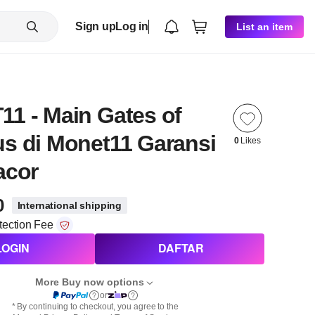
Sign up
Log in
List an item
1 - Main Gates of
s di Monet11 Garansi
0
Likes
acor
0
International shipping
tection Fee
LOGIN
DAFTAR
More Buy now options
or
* By continuing to checkout, you agree to the