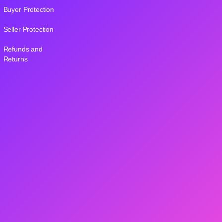
Buyer Protection
Seller Protection
Refunds and
Returns