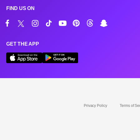
FIND US ON
GET THE APP
Privacy Policy
Terms of Se