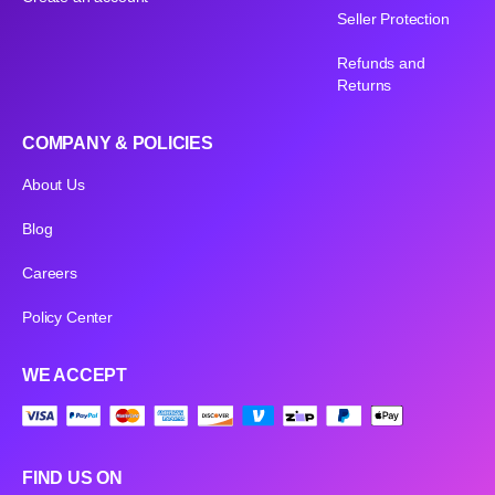
Seller Protection
Refunds and
Returns
COMPANY & POLICIES
About Us
Blog
Careers
Policy Center
WE ACCEPT
FIND US ON