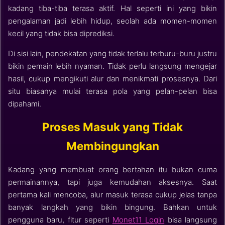
kadang tiba-tiba terasa aktif. Hal seperti ini yang bikin
pengalaman jadi lebih hidup, seolah ada momen-momen
kecil yang tidak bisa diprediksi.
Di sisi lain, pendekatan yang tidak terlalu terburu-buru justru
bikin pemain lebih nyaman. Tidak perlu langsung mengejar
hasil, cukup mengikuti alur dan menikmati prosesnya. Dari
situ biasanya mulai terasa pola yang pelan-pelan bisa
dipahami.
Proses Masuk yang Tidak
Membingungkan
Kadang yang membuat orang bertahan itu bukan cuma
permainannya, tapi juga kemudahan aksesnya. Saat
pertama kali mencoba, alur masuk terasa cukup jelas tanpa
banyak langkah yang bikin bingung. Bahkan untuk
pengguna baru, fitur seperti
Monet11 Login
bisa langsung