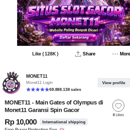
Like
(
128K
)
Share
Mor
MONET11
Monet11 Login
View profile
69.888.138 sales
MONET11 - Main Gates of Olympus di
Monet11 Garansi Spin Gacor
0
Likes
Rp 10,000
International shipping
Free Buyer Protection Fee