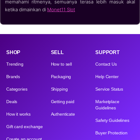
memahami ritmenya, semuanya terasa lebih masuk akal
ketika dimainkan di
Monet11 Slot
SHOP
SELL
SUPPORT
Trending
How to sell
Contact Us
Brands
Packaging
Help Center
Categories
Shipping
Service Status
Deals
Getting paid
Marketplace
Guidelines
How it works
Authenticate
Safety Guidelines
Gift card exchange
Buyer Protection
Create an account