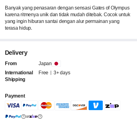
Banyak yang penasaran dengan sensasi Gates of Olympus 
karena ritmenya unik dan tidak mudah ditebak. Cocok untuk 
yang ingin hiburan santai dengan alur permainan yang 
terasa hidup.
Delivery
From
Japan
International
Free
3+ days
Shipping
Payment
or