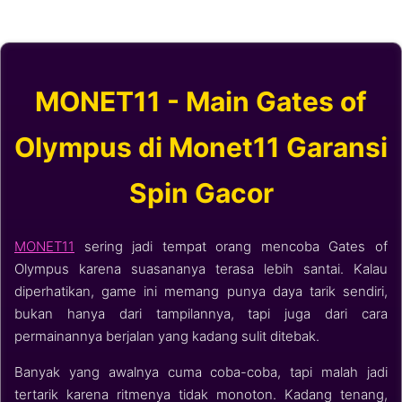
MONET11 - Main Gates of
Olympus di Monet11 Garansi
Spin Gacor
MONET11
sering jadi tempat orang mencoba Gates of
Olympus karena suasananya terasa lebih santai. Kalau
diperhatikan, game ini memang punya daya tarik sendiri,
bukan hanya dari tampilannya, tapi juga dari cara
permainannya berjalan yang kadang sulit ditebak.
Banyak yang awalnya cuma coba-coba, tapi malah jadi
tertarik karena ritmenya tidak monoton. Kadang tenang,