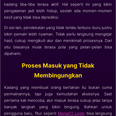
kadang tiba-tiba terasa aktif. Hal seperti ini yang bikin
pengalaman jadi lebih hidup, seolah ada momen-momen
kecil yang tidak bisa diprediksi.
Di sisi lain, pendekatan yang tidak terlalu terburu-buru justru
bikin pemain lebih nyaman. Tidak perlu langsung mengejar
hasil, cukup mengikuti alur dan menikmati prosesnya. Dari
situ biasanya mulai terasa pola yang pelan-pelan bisa
dipahami.
Proses Masuk yang Tidak
Membingungkan
Kadang yang membuat orang bertahan itu bukan cuma
permainannya, tapi juga kemudahan aksesnya. Saat
pertama kali mencoba, alur masuk terasa cukup jelas tanpa
banyak langkah yang bikin bingung. Bahkan untuk
pengguna baru, fitur seperti
Monet11 Login
bisa langsung