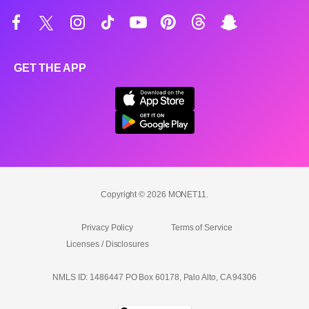
GET THE APP
Copyright © 2026 MONET11.
Privacy Policy
Terms of Service
Licenses / Disclosures
NMLS ID: 1486447 PO Box 60178, Palo Alto, CA 94306