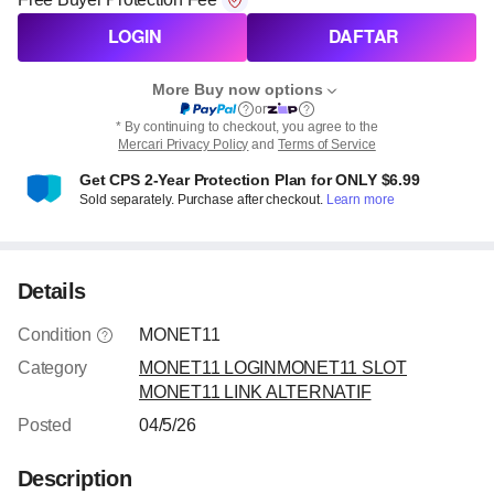
LOGIN
DAFTAR
More Buy now options
or
* By continuing to checkout, you agree to the
Mercari Privacy Policy
and
Terms of Service
Get CPS 2-Year Protection Plan for ONLY $6.99
Sold separately. Purchase after checkout.
Learn more
Details
Condition
MONET11
Category
MONET11 LOGIN
MONET11 SLOT
MONET11 LINK ALTERNATIF
Posted
04/5/26
Description