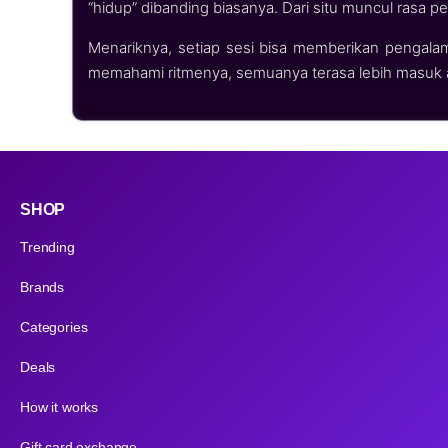
“hidup” dibanding biasanya. Dari situ muncul rasa 
Menariknya, setiap sesi bisa memberikan pengalama
memahami ritmenya, semuanya terasa lebih masuk a
SHOP
Trending
Brands
Categories
Deals
How it works
Gift card exchange