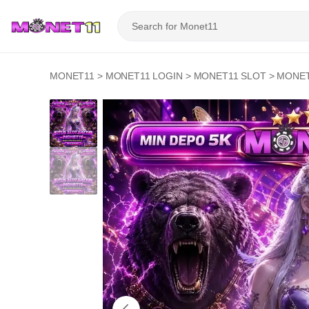
MONET11
>
MONET11 LOGIN
>
MONET11 SLOT
>
MONET