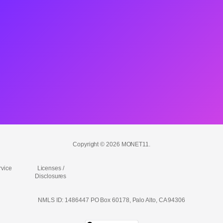
Copyright © 2026 MONET11.
rvice
Licenses /
Disclosures
NMLS ID: 1486447 PO Box 60178, Palo Alto, CA 94306