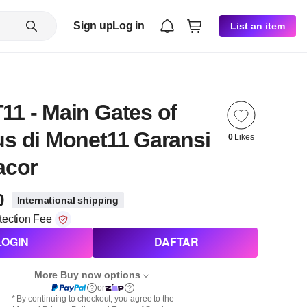
Sign up
Log in
List an item
1 - Main Gates of
s di Monet11 Garansi
0
Likes
acor
0
International shipping
tection Fee
LOGIN
DAFTAR
More Buy now options
or
* By continuing to checkout, you agree to the