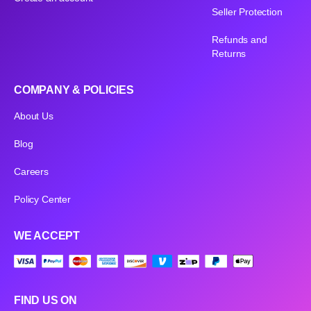
Seller Protection
Refunds and
Returns
COMPANY & POLICIES
About Us
Blog
Careers
Policy Center
WE ACCEPT
FIND US ON