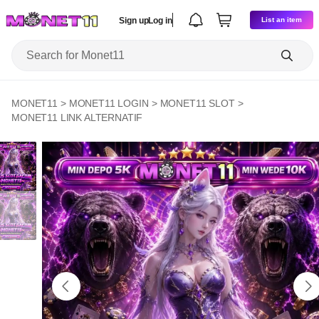
Sign up
Log in
List an item
MONET11
>
MONET11 LOGIN
>
MONET11 SLOT
>
MONET11 LINK ALTERNATIF