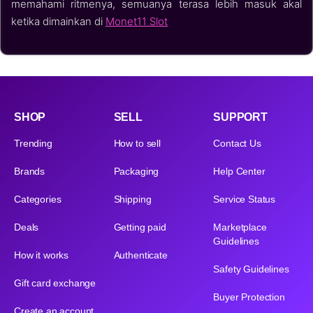
memahami ritmenya, semuanya terasa lebih masuk akal
ketika dimainkan di
Monet11 Slot
SHOP
SELL
SUPPORT
Trending
How to sell
Contact Us
Brands
Packaging
Help Center
Categories
Shipping
Service Status
Deals
Getting paid
Marketplace
Guidelines
How it works
Authenticate
Safety Guidelines
Gift card exchange
Buyer Protection
Create an account