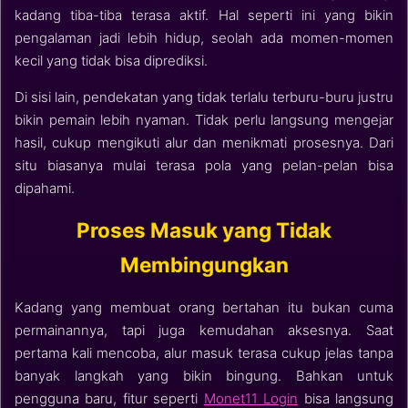
kadang tiba-tiba terasa aktif. Hal seperti ini yang bikin
pengalaman jadi lebih hidup, seolah ada momen-momen
kecil yang tidak bisa diprediksi.
Di sisi lain, pendekatan yang tidak terlalu terburu-buru justru
bikin pemain lebih nyaman. Tidak perlu langsung mengejar
hasil, cukup mengikuti alur dan menikmati prosesnya. Dari
situ biasanya mulai terasa pola yang pelan-pelan bisa
dipahami.
Proses Masuk yang Tidak
Membingungkan
Kadang yang membuat orang bertahan itu bukan cuma
permainannya, tapi juga kemudahan aksesnya. Saat
pertama kali mencoba, alur masuk terasa cukup jelas tanpa
banyak langkah yang bikin bingung. Bahkan untuk
pengguna baru, fitur seperti
Monet11 Login
bisa langsung