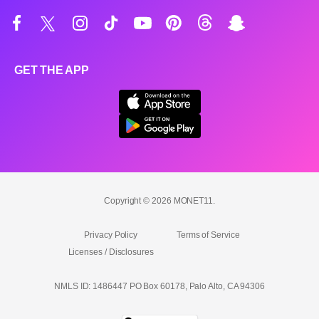
GET THE APP
Copyright © 2026 MONET11.
Privacy Policy
Terms of Service
Licenses / Disclosures
NMLS ID: 1486447 PO Box 60178, Palo Alto, CA 94306