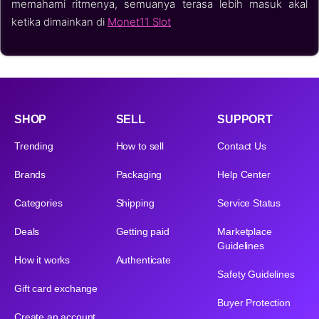
memahami ritmenya, semuanya terasa lebih masuk akal
ketika dimainkan di
Monet11 Slot
SHOP
SELL
SUPPORT
Trending
How to sell
Contact Us
Brands
Packaging
Help Center
Categories
Shipping
Service Status
Deals
Getting paid
Marketplace
Guidelines
How it works
Authenticate
Safety Guidelines
Gift card exchange
Buyer Protection
Create an account