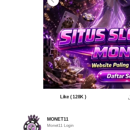
Like
(
128K
)
MONET11
Monet11 Login