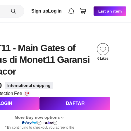
Sign up
Log in
List an item
1 - Main Gates of
s di Monet11 Garansi
0
Likes
acor
0
International shipping
tection Fee
LOGIN
DAFTAR
More Buy now options
or
* By continuing to checkout, you agree to the