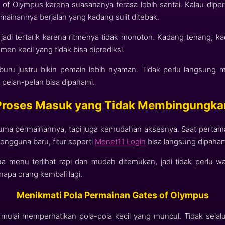
of Olympus karena suasananya terasa lebih santai. Kalau diper
rmainannya berjalan yang kadang sulit ditebak.
i tertarik karena ritmenya tidak monoton. Kadang tenang, kadang
n kecil yang tidak bisa diprediksi.
ru-buru justru bikin pemain lebih nyaman. Tidak perlu langsung 
g pelan-pelan bisa dipahami.
Proses Masuk yang Tidak Membingungka
a permainannya, tapi juga kemudahan aksesnya. Saat pertama 
engguna baru, fitur seperti
Monet11 Login
bisa langsung dipahami
mua menu terlihat rapi dan mudah ditemukan, jadi tidak perlu
enapa orang kembali lagi.
Menikmati Pola Permainan Gates of Olympus
 mulai memperhatikan pola-pola kecil yang muncul. Tidak selal