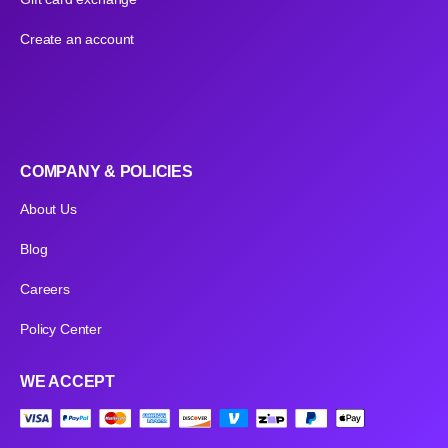
Create an account
COMPANY & POLICIES
About Us
Blog
Careers
Policy Center
WE ACCEPT