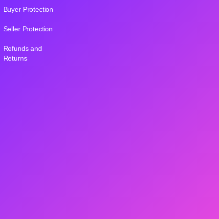
Buyer Protection
Seller Protection
Refunds and
Returns