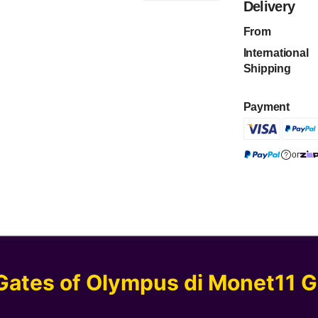
Delivery
From
International
Shipping
Payment
or
ates of Olympus di Monet11 G