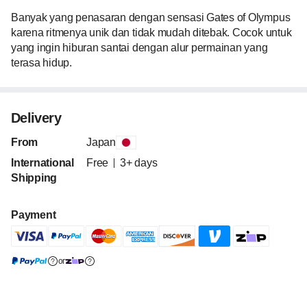
Banyak yang penasaran dengan sensasi Gates of Olympus 
karena ritmenya unik dan tidak mudah ditebak. Cocok untuk 
yang ingin hiburan santai dengan alur permainan yang 
terasa hidup.
Delivery
From
Japan
International
Free
3+ days
Shipping
Payment
or