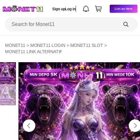
Sign up
Log in
List an item
MONET11
>
MONET11 LOGIN
>
MONET11 SLOT
>
MONET11 LINK ALTERNATIF