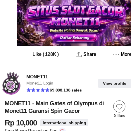
Like
(
128K
)
Share
Mor
MONET11
Monet11 Login
View profile
69.888.138 sales
MONET11 - Main Gates of Olympus di
Monet11 Garansi Spin Gacor
0
Likes
Rp 10,000
International shipping
Free Buyer Protection Fee