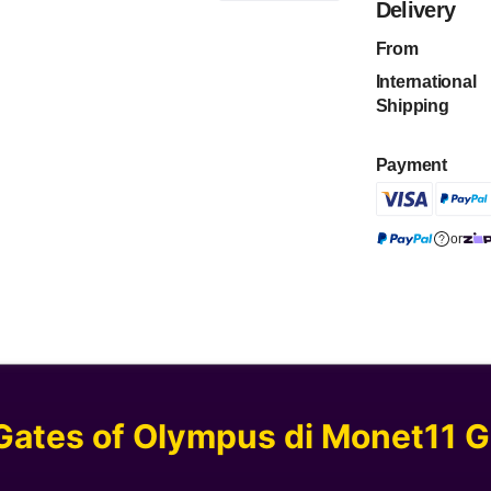
Delivery
From
International
Shipping
Payment
or
ates of Olympus di Monet11 G