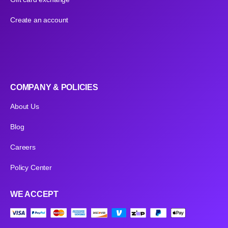
Create an account
COMPANY & POLICIES
About Us
Blog
Careers
Policy Center
WE ACCEPT