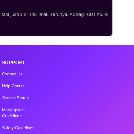
i justru di situ letak serunya. Apalagi saat mulai
SUPPORT
Contact Us
Help Center
Service Status
Marketplace
Guidelines
Safety Guidelines