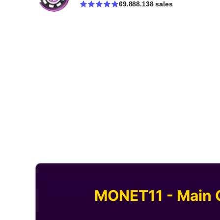
69.888.138 sales
MONET11 - Main G