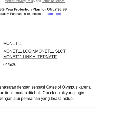
Mercari Privacy Policy
and
Terms of Service
 2-Year Protection Plan for ONLY $6.99
rately. Purchase after checkout.
Learn more
MONET11
MONET11 LOGIN
MONET11 SLOT
MONET11 LINK ALTERNATIF
04/5/26
nasaran dengan sensasi Gates of Olympus karena 
an tidak mudah ditebak. Cocok untuk yang ingin 
 dengan alur permainan yang terasa hidup.