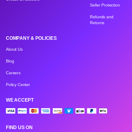
Seller Protection
Refunds and
Returns
COMPANY & POLICIES
About Us
Blog
Careers
Policy Center
WE ACCEPT
FIND US ON