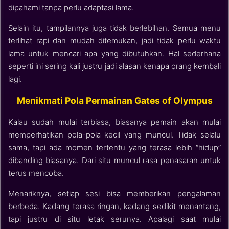
dipahami tanpa perlu adaptasi lama.
Selain itu, tampilannya juga tidak berlebihan. Semua menu
terlihat rapi dan mudah ditemukan, jadi tidak perlu waktu
lama untuk mencari apa yang dibutuhkan. Hal sederhana
seperti ini sering kali justru jadi alasan kenapa orang kembali
lagi.
Menikmati Pola Permainan Gates of Olympus
Kalau sudah mulai terbiasa, biasanya pemain akan mulai
memperhatikan pola-pola kecil yang muncul. Tidak selalu
sama, tapi ada momen tertentu yang terasa lebih “hidup”
dibanding biasanya. Dari situ muncul rasa penasaran untuk
terus mencoba.
Menariknya, setiap sesi bisa memberikan pengalaman
berbeda. Kadang terasa ringan, kadang sedikit menantang,
tapi justru di situ letak serunya. Apalagi saat mulai