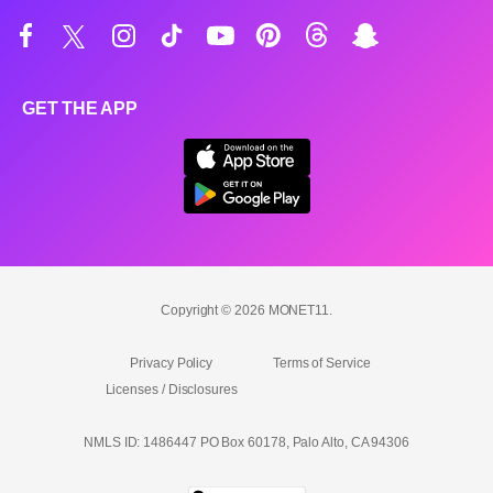
GET THE APP
Copyright © 2026 MONET11.
Privacy Policy
Terms of Service
Licenses / Disclosures
NMLS ID: 1486447 PO Box 60178, Palo Alto, CA 94306