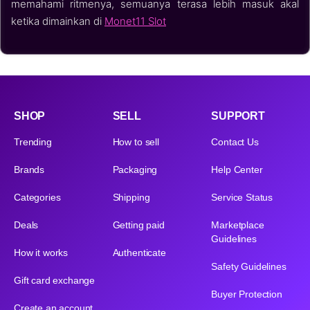
memahami ritmenya, semuanya terasa lebih masuk akal
ketika dimainkan di
Monet11 Slot
SHOP
SELL
SUPPORT
Trending
How to sell
Contact Us
Brands
Packaging
Help Center
Categories
Shipping
Service Status
Deals
Getting paid
Marketplace
Guidelines
How it works
Authenticate
Safety Guidelines
Gift card exchange
Buyer Protection
Create an account