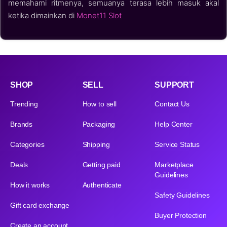
memahami ritmenya, semuanya terasa lebih masuk akal
ketika dimainkan di
Monet11 Slot
SHOP
SELL
SUPPORT
Trending
How to sell
Contact Us
Brands
Packaging
Help Center
Categories
Shipping
Service Status
Deals
Getting paid
Marketplace
Guidelines
How it works
Authenticate
Safety Guidelines
Gift card exchange
Buyer Protection
Create an account