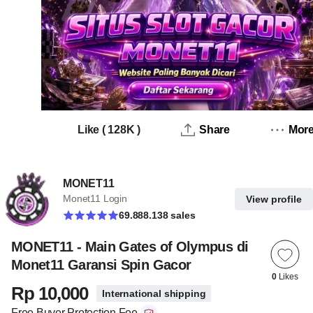
Like
(
128K
)
Share
Mor
MONET11
Monet11 Login
View profile
69.888.138 sales
MONET11 - Main Gates of Olympus di
Monet11 Garansi Spin Gacor
0
Likes
Rp 10,000
International shipping
Free Buyer Protection Fee