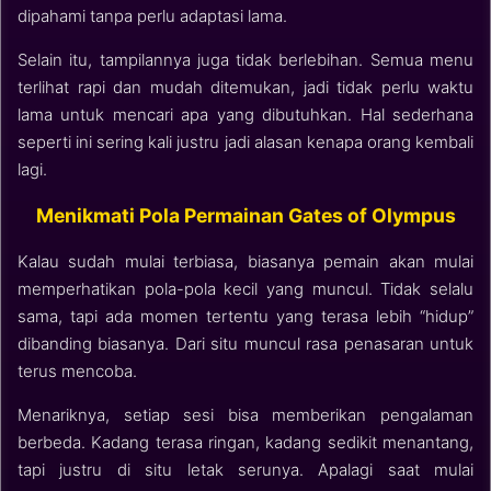
dipahami tanpa perlu adaptasi lama.
Selain itu, tampilannya juga tidak berlebihan. Semua menu
terlihat rapi dan mudah ditemukan, jadi tidak perlu waktu
lama untuk mencari apa yang dibutuhkan. Hal sederhana
seperti ini sering kali justru jadi alasan kenapa orang kembali
lagi.
Menikmati Pola Permainan Gates of Olympus
Kalau sudah mulai terbiasa, biasanya pemain akan mulai
memperhatikan pola-pola kecil yang muncul. Tidak selalu
sama, tapi ada momen tertentu yang terasa lebih “hidup”
dibanding biasanya. Dari situ muncul rasa penasaran untuk
terus mencoba.
Menariknya, setiap sesi bisa memberikan pengalaman
berbeda. Kadang terasa ringan, kadang sedikit menantang,
tapi justru di situ letak serunya. Apalagi saat mulai