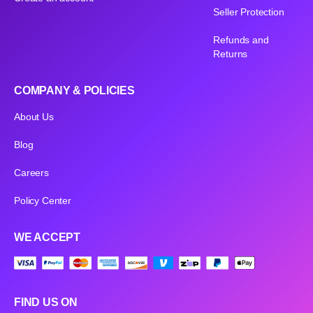
Seller Protection
Refunds and
Returns
COMPANY & POLICIES
About Us
Blog
Careers
Policy Center
WE ACCEPT
FIND US ON