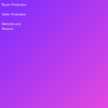
Buyer Protection
Seller Protection
Refunds and
Returns