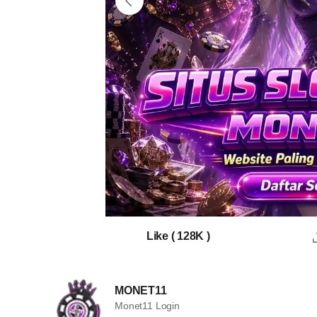
Like
(
128K
)
MONET11
Monet11 Login