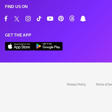
FIND US ON
GET THE APP
Privacy Policy
Terms of Se