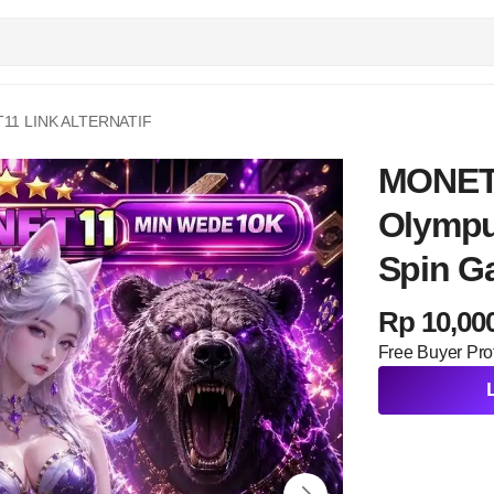
11 LINK ALTERNATIF
MONET1
Olympu
Spin G
Rp 10,00
Free Buyer Pro