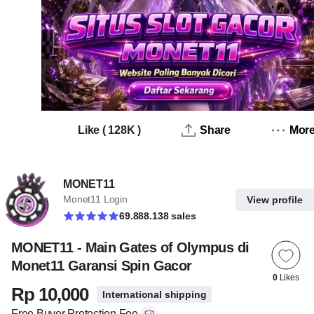
Like
(
128K
)
Share
Mor
MONET11
Monet11 Login
View profile
69.888.138 sales
MONET11 - Main Gates of Olympus di
Monet11 Garansi Spin Gacor
0
Likes
Rp 10,000
International shipping
Free Buyer Protection Fee