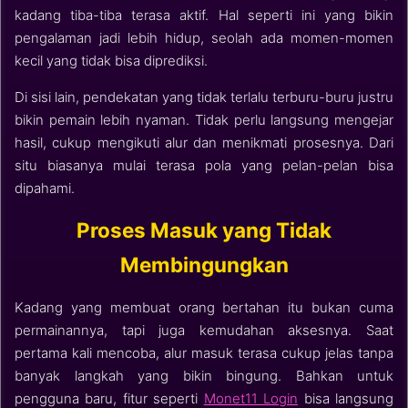
kadang tiba-tiba terasa aktif. Hal seperti ini yang bikin
pengalaman jadi lebih hidup, seolah ada momen-momen
kecil yang tidak bisa diprediksi.
Di sisi lain, pendekatan yang tidak terlalu terburu-buru justru
bikin pemain lebih nyaman. Tidak perlu langsung mengejar
hasil, cukup mengikuti alur dan menikmati prosesnya. Dari
situ biasanya mulai terasa pola yang pelan-pelan bisa
dipahami.
Proses Masuk yang Tidak
Membingungkan
Kadang yang membuat orang bertahan itu bukan cuma
permainannya, tapi juga kemudahan aksesnya. Saat
pertama kali mencoba, alur masuk terasa cukup jelas tanpa
banyak langkah yang bikin bingung. Bahkan untuk
pengguna baru, fitur seperti
Monet11 Login
bisa langsung