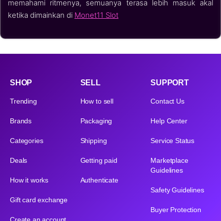
memahami ritmenya, semuanya terasa lebih masuk akal
ketika dimainkan di
Monet11 Slot
SHOP
SELL
SUPPORT
Trending
How to sell
Contact Us
Brands
Packaging
Help Center
Categories
Shipping
Service Status
Deals
Getting paid
Marketplace
Guidelines
How it works
Authenticate
Safety Guidelines
Gift card exchange
Buyer Protection
Create an account