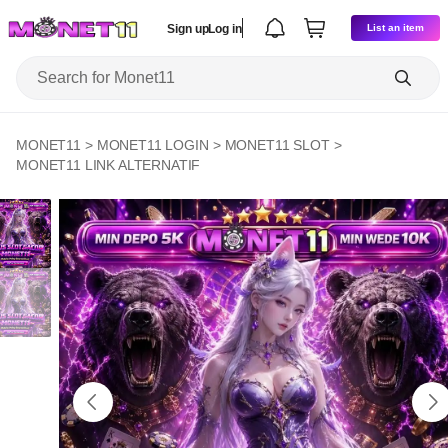
Sign up
Log in
List an item
MONET11
>
MONET11 LOGIN
>
MONET11 SLOT
>
MONET11 LINK ALTERNATIF