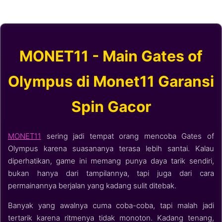
MONET11 - Main Gates of
Olympus di Monet11 Garansi
Spin Gacor
MONET11
sering jadi tempat orang mencoba Gates of
Olympus karena suasananya terasa lebih santai. Kalau
diperhatikan, game ini memang punya daya tarik sendiri,
bukan hanya dari tampilannya, tapi juga dari cara
permainannya berjalan yang kadang sulit ditebak.
Banyak yang awalnya cuma coba-coba, tapi malah jadi
tertarik karena ritmenya tidak monoton. Kadang tenang,