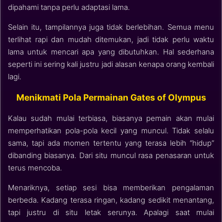
dipahami tanpa perlu adaptasi lama.
Selain itu, tampilannya juga tidak berlebihan. Semua menu
terlihat rapi dan mudah ditemukan, jadi tidak perlu waktu
lama untuk mencari apa yang dibutuhkan. Hal sederhana
seperti ini sering kali justru jadi alasan kenapa orang kembali
lagi.
Menikmati Pola Permainan Gates of Olympus
Kalau sudah mulai terbiasa, biasanya pemain akan mulai
memperhatikan pola-pola kecil yang muncul. Tidak selalu
sama, tapi ada momen tertentu yang terasa lebih “hidup”
dibanding biasanya. Dari situ muncul rasa penasaran untuk
terus mencoba.
Menariknya, setiap sesi bisa memberikan pengalaman
berbeda. Kadang terasa ringan, kadang sedikit menantang,
tapi justru di situ letak serunya. Apalagi saat mulai