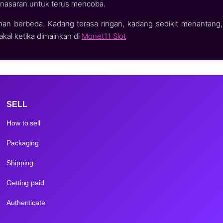
penasaran untuk terus mencoba.
n berbeda. Kadang terasa ringan, kadang sedikit menantang, tap
kal ketika dimainkan di
Monet11 Slot
SELL
How to sell
Packaging
Shipping
Getting paid
Authenticate