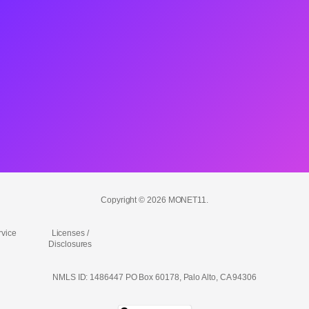
Copyright © 2026 MONET11.
rvice
Licenses /
Disclosures
NMLS ID: 1486447 PO Box 60178, Palo Alto, CA 94306