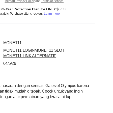
Mercari Privacy Policy
and
Terms of Service
 2-Year Protection Plan for ONLY $6.99
rately. Purchase after checkout.
Learn more
MONET11
MONET11 LOGIN
MONET11 SLOT
MONET11 LINK ALTERNATIF
04/5/26
nasaran dengan sensasi Gates of Olympus karena 
an tidak mudah ditebak. Cocok untuk yang ingin 
 dengan alur permainan yang terasa hidup.