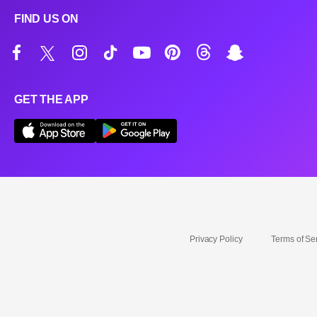
FIND US ON
GET THE APP
Privacy Policy
Terms of Se