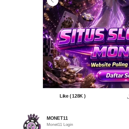
Like
(
128K
)
MONET11
Monet11 Login