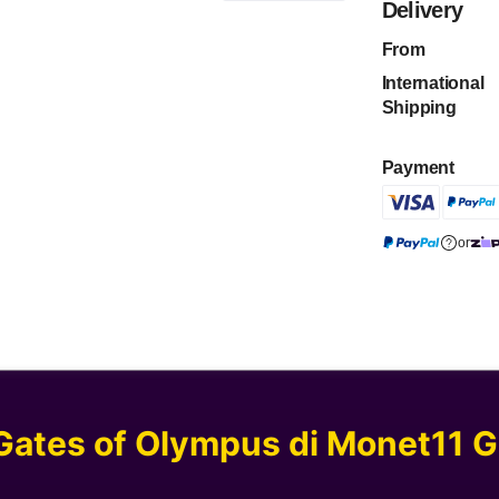
Delivery
From
International
Shipping
Payment
or
ates of Olympus di Monet11 G