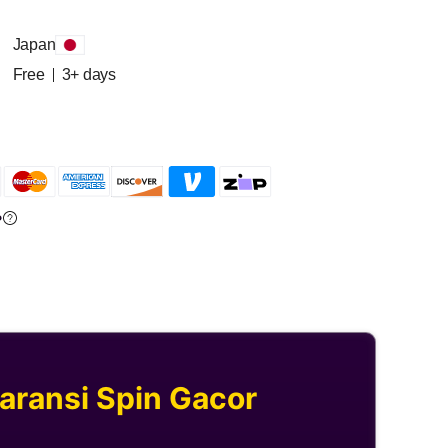
Japan
Free
3+ days
aransi Spin Gacor