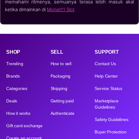
memahami ritmenya, semuanya terasa lebih masuk akal
ketika dimainkan di
Monet11 Slot
SHOP
SELL
SUPPORT
Trending
How to sell
Contact Us
Brands
Packaging
Help Center
Categories
Shipping
Service Status
Deals
Getting paid
Marketplace
Guidelines
How it works
Authenticate
Safety Guidelines
Gift card exchange
Buyer Protection
Create an account