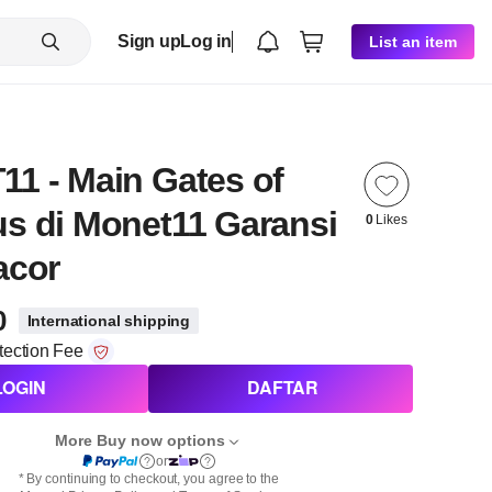
Sign up
Log in
List an item
1 - Main Gates of
s di Monet11 Garansi
0
Likes
acor
0
International shipping
tection Fee
LOGIN
DAFTAR
More Buy now options
or
* By continuing to checkout, you agree to the