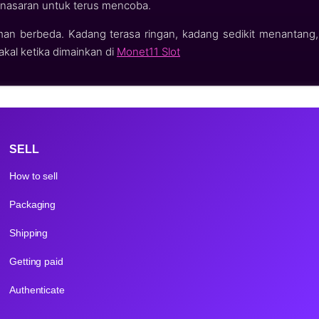
penasaran untuk terus mencoba.
n berbeda. Kadang terasa ringan, kadang sedikit menantang, tap
kal ketika dimainkan di
Monet11 Slot
SELL
How to sell
Packaging
Shipping
Getting paid
Authenticate