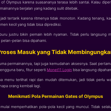
of Olympus karena suasananya terasa lebih santai. Kalau diper
rmainannya berjalan yang kadang sulit ditebak.
i tertarik karena ritmenya tidak monoton. Kadang tenang, kadang
n kecil yang tidak bisa diprediksi.
ru-buru justru bikin pemain lebih nyaman. Tidak perlu langsung 
g pelan-pelan bisa dipahami.
Proses Masuk yang Tidak Membingungka
a permainannya, tapi juga kemudahan aksesnya. Saat pertama 
engguna baru, fitur seperti
Monet11 Login
bisa langsung dipahami
mua menu terlihat rapi dan mudah ditemukan, jadi tidak perlu
enapa orang kembali lagi.
Menikmati Pola Permainan Gates of Olympus
 mulai memperhatikan pola-pola kecil yang muncul. Tidak selal