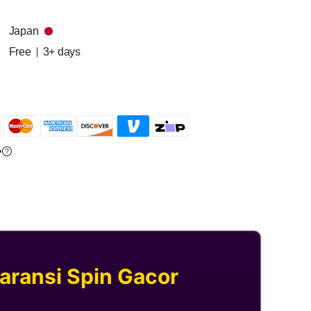
Japan
Free
3+ days
aransi Spin Gacor