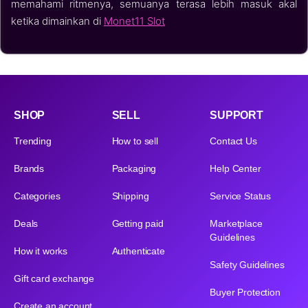
memahami ritmenya, semuanya terasa lebih masuk akal
ketika dimainkan di
Monet11 Slot
SHOP
SELL
SUPPORT
Trending
How to sell
Contact Us
Brands
Packaging
Help Center
Categories
Shipping
Service Status
Deals
Getting paid
Marketplace
Guidelines
How it works
Authenticate
Safety Guidelines
Gift card exchange
Buyer Protection
Create an account