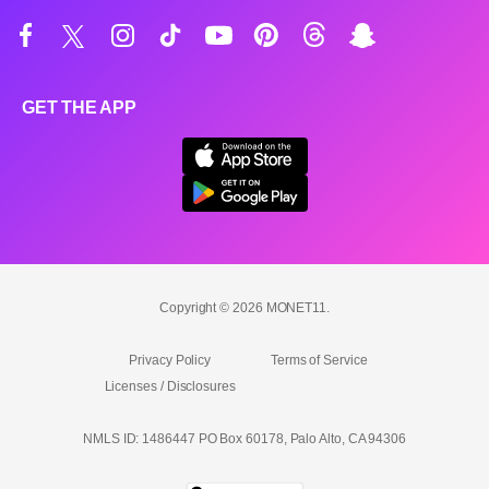
GET THE APP
Copyright © 2026 MONET11.
Privacy Policy
Terms of Service
Licenses / Disclosures
NMLS ID: 1486447 PO Box 60178, Palo Alto, CA 94306