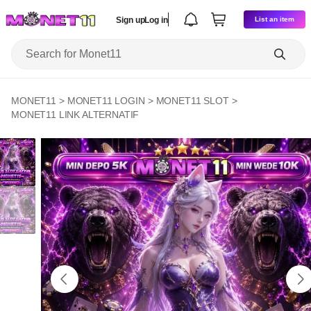
Sign up
Log in
List an item
MONET11
>
MONET11 LOGIN
>
MONET11 SLOT
>
MONET11 LINK ALTERNATIF