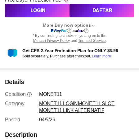
LOGIN
DAFTAR
More Buy now options
or
* By continuing to checkout, you agree to the
Mercari Privacy Policy
and
Terms of Service
Get CPS 2-Year Protection Plan for ONLY $6.99
Sold separately. Purchase after checkout.
Learn more
Details
Condition
MONET11
Category
MONET11 LOGIN
MONET11 SLOT
MONET11 LINK ALTERNATIF
Posted
04/5/26
Description