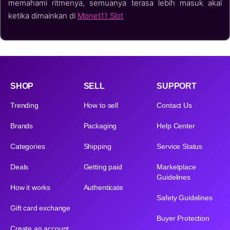
memahami ritmenya, semuanya terasa lebih masuk akal
ketika dimainkan di
Monet11 Slot
SHOP
SELL
SUPPORT
Trending
How to sell
Contact Us
Brands
Packaging
Help Center
Categories
Shipping
Service Status
Deals
Getting paid
Marketplace
Guidelines
How it works
Authenticate
Safety Guidelines
Gift card exchange
Buyer Protection
Create an account