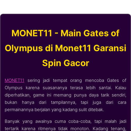
MONET11 - Main Gates of
Olympus di Monet11 Garansi
Spin Gacor
MONET11
sering jadi tempat orang mencoba Gates of
Olympus karena suasananya terasa lebih santai. Kalau
diperhatikan, game ini memang punya daya tarik sendiri,
bukan hanya dari tampilannya, tapi juga dari cara
permainannya berjalan yang kadang sulit ditebak.
Banyak yang awalnya cuma coba-coba, tapi malah jadi
tertarik karena ritmenya tidak monoton. Kadang tenang,