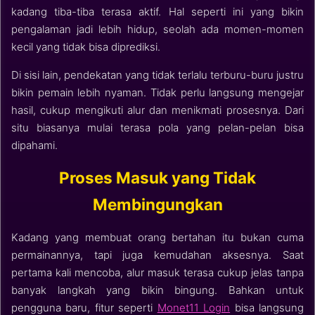
kadang tiba-tiba terasa aktif. Hal seperti ini yang bikin
pengalaman jadi lebih hidup, seolah ada momen-momen
kecil yang tidak bisa diprediksi.
Di sisi lain, pendekatan yang tidak terlalu terburu-buru justru
bikin pemain lebih nyaman. Tidak perlu langsung mengejar
hasil, cukup mengikuti alur dan menikmati prosesnya. Dari
situ biasanya mulai terasa pola yang pelan-pelan bisa
dipahami.
Proses Masuk yang Tidak
Membingungkan
Kadang yang membuat orang bertahan itu bukan cuma
permainannya, tapi juga kemudahan aksesnya. Saat
pertama kali mencoba, alur masuk terasa cukup jelas tanpa
banyak langkah yang bikin bingung. Bahkan untuk
pengguna baru, fitur seperti
Monet11 Login
bisa langsung