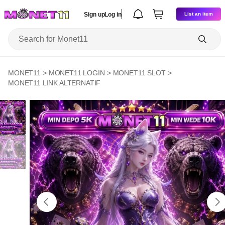
Sign up
Log in
List an item
MONET11
>
MONET11 LOGIN
>
MONET11 SLOT
>
MONET11 LINK ALTERNATIF