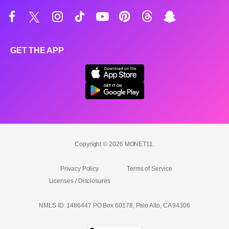
GET THE APP
Copyright © 2026 MONET11.
Privacy Policy
Terms of Service
Licenses / Disclosures
NMLS ID: 1486447 PO Box 60178, Palo Alto, CA 94306