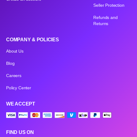
Seller Protection
Refunds and
Returns
COMPANY & POLICIES
About Us
Blog
Careers
Policy Center
WE ACCEPT
FIND US ON