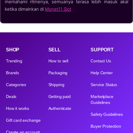
memahami ritmenya, semuanya terasa lebih masuk akal
ketika dimainkan di
Monet11 Slot
SHOP
SELL
SUPPORT
Trending
How to sell
Contact Us
Brands
Packaging
Help Center
Categories
Shipping
Service Status
Deals
Getting paid
Marketplace
Guidelines
How it works
Authenticate
Safety Guidelines
Gift card exchange
Buyer Protection
Create an account