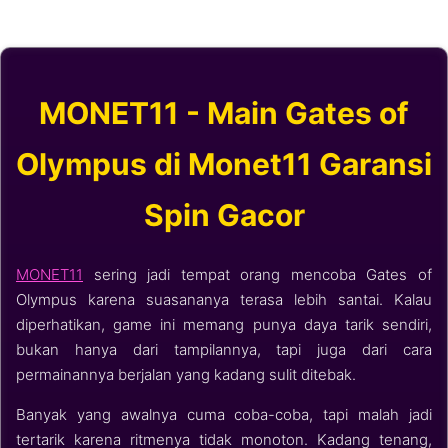
MONET11 - Main Gates of
Olympus di Monet11 Garansi
Spin Gacor
MONET11
sering jadi tempat orang mencoba Gates of
Olympus karena suasananya terasa lebih santai. Kalau
diperhatikan, game ini memang punya daya tarik sendiri,
bukan hanya dari tampilannya, tapi juga dari cara
permainannya berjalan yang kadang sulit ditebak.
Banyak yang awalnya cuma coba-coba, tapi malah jadi
tertarik karena ritmenya tidak monoton. Kadang tenang,