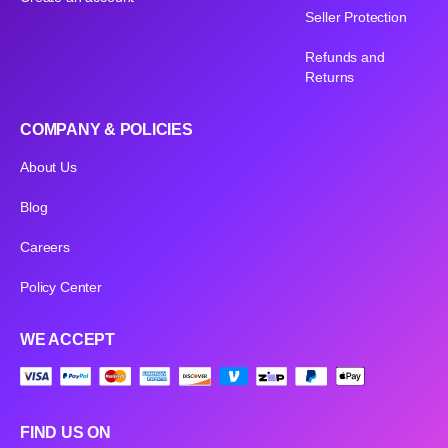
Seller Protection
Refunds and
Returns
COMPANY & POLICIES
About Us
Blog
Careers
Policy Center
WE ACCEPT
FIND US ON