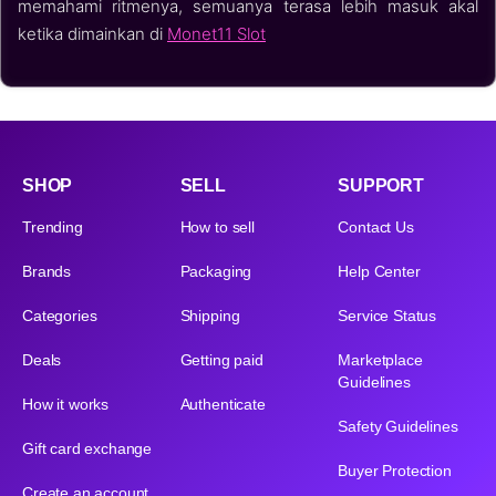
memahami ritmenya, semuanya terasa lebih masuk akal
ketika dimainkan di
Monet11 Slot
SHOP
SELL
SUPPORT
Trending
How to sell
Contact Us
Brands
Packaging
Help Center
Categories
Shipping
Service Status
Deals
Getting paid
Marketplace
Guidelines
How it works
Authenticate
Safety Guidelines
Gift card exchange
Buyer Protection
Create an account