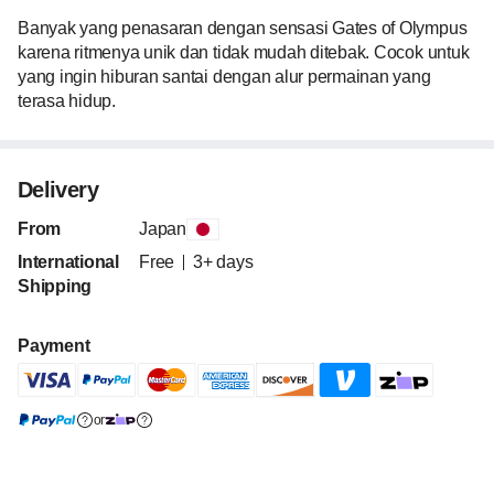
Banyak yang penasaran dengan sensasi Gates of Olympus 
karena ritmenya unik dan tidak mudah ditebak. Cocok untuk 
yang ingin hiburan santai dengan alur permainan yang 
terasa hidup.
Delivery
From
Japan
International
Free
3+ days
Shipping
Payment
or