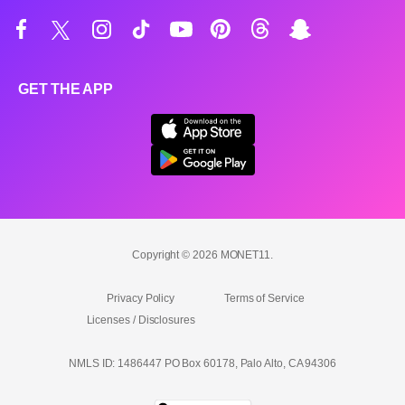
GET THE APP
Copyright © 2026 MONET11.
Privacy Policy
Terms of Service
Licenses / Disclosures
NMLS ID: 1486447 PO Box 60178, Palo Alto, CA 94306