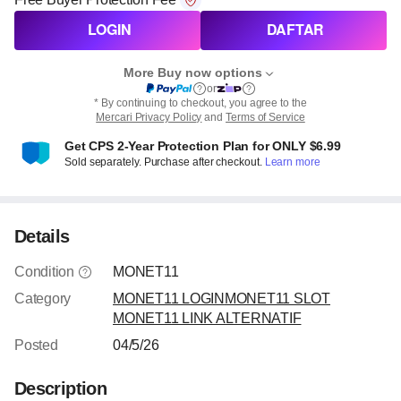
LOGIN
DAFTAR
More Buy now options
or
* By continuing to checkout, you agree to the
Mercari Privacy Policy
and
Terms of Service
Get CPS 2-Year Protection Plan for ONLY $6.99
Sold separately. Purchase after checkout.
Learn more
Details
Condition
MONET11
Category
MONET11 LOGIN
MONET11 SLOT
MONET11 LINK ALTERNATIF
Posted
04/5/26
Description