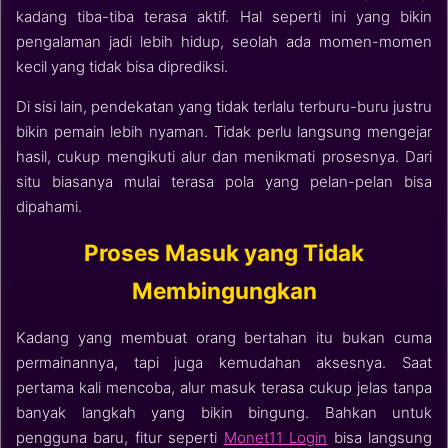
kadang tiba-tiba terasa aktif. Hal seperti ini yang bikin
pengalaman jadi lebih hidup, seolah ada momen-momen
kecil yang tidak bisa diprediksi.
Di sisi lain, pendekatan yang tidak terlalu terburu-buru justru
bikin pemain lebih nyaman. Tidak perlu langsung mengejar
hasil, cukup mengikuti alur dan menikmati prosesnya. Dari
situ biasanya mulai terasa pola yang pelan-pelan bisa
dipahami.
Proses Masuk yang Tidak
Membingungkan
Kadang yang membuat orang bertahan itu bukan cuma
permainannya, tapi juga kemudahan aksesnya. Saat
pertama kali mencoba, alur masuk terasa cukup jelas tanpa
banyak langkah yang bikin bingung. Bahkan untuk
pengguna baru, fitur seperti
Monet11 Login
bisa langsung