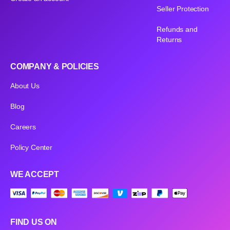
Seller Protection
Refunds and
Returns
COMPANY & POLICIES
About Us
Blog
Careers
Policy Center
WE ACCEPT
FIND US ON