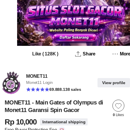
Like
(
128K
)
Share
Mor
MONET11
Monet11 Login
View profile
69.888.138 sales
MONET11 - Main Gates of Olympus di
Monet11 Garansi Spin Gacor
0
Likes
Rp 10,000
International shipping
Free Buyer Protection Fee