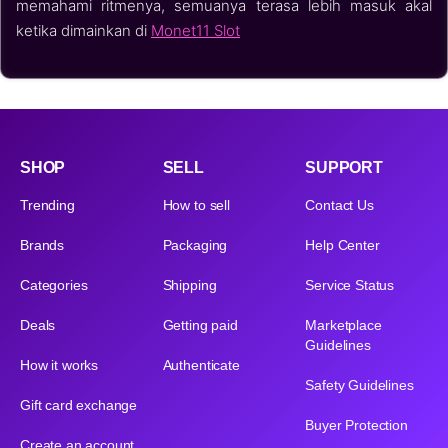
memahami ritmenya, semuanya terasa lebih masuk akal
ketika dimainkan di
Monet11 Slot
SHOP
SELL
SUPPORT
Trending
How to sell
Contact Us
Brands
Packaging
Help Center
Categories
Shipping
Service Status
Deals
Getting paid
Marketplace
Guidelines
How it works
Authenticate
Safety Guidelines
Gift card exchange
Buyer Protection
Create an account