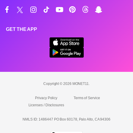
GET THE APP
Copyright © 2026 MONET11.
Privacy Policy
Terms of Service
Licenses / Disclosures
NMLS ID: 1486447 PO Box 60178, Palo Alto, CA 94306