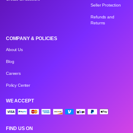
Seller Protection
Refunds and
Returns
COMPANY & POLICIES
About Us
Blog
Careers
Policy Center
WE ACCEPT
FIND US ON