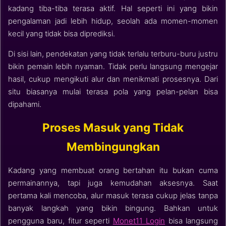
kadang tiba-tiba terasa aktif. Hal seperti ini yang bikin
pengalaman jadi lebih hidup, seolah ada momen-momen
kecil yang tidak bisa diprediksi.
Di sisi lain, pendekatan yang tidak terlalu terburu-buru justru
bikin pemain lebih nyaman. Tidak perlu langsung mengejar
hasil, cukup mengikuti alur dan menikmati prosesnya. Dari
situ biasanya mulai terasa pola yang pelan-pelan bisa
dipahami.
Proses Masuk yang Tidak
Membingungkan
Kadang yang membuat orang bertahan itu bukan cuma
permainannya, tapi juga kemudahan aksesnya. Saat
pertama kali mencoba, alur masuk terasa cukup jelas tanpa
banyak langkah yang bikin bingung. Bahkan untuk
pengguna baru, fitur seperti
Monet11 Login
bisa langsung