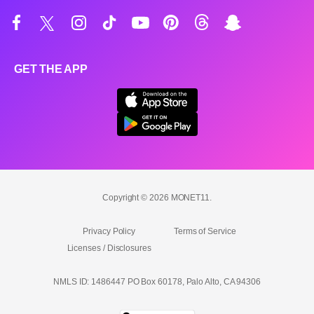
GET THE APP
Copyright © 2026 MONET11.
Privacy Policy
Terms of Service
Licenses / Disclosures
NMLS ID: 1486447 PO Box 60178, Palo Alto, CA 94306