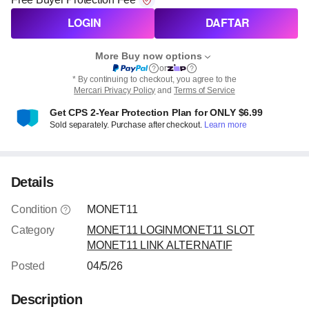
LOGIN
DAFTAR
More Buy now options
or
* By continuing to checkout, you agree to the
Mercari Privacy Policy
and
Terms of Service
Get CPS 2-Year Protection Plan for ONLY $6.99
Sold separately. Purchase after checkout.
Learn more
Details
Condition
MONET11
Category
MONET11 LOGIN
MONET11 SLOT
MONET11 LINK ALTERNATIF
Posted
04/5/26
Description