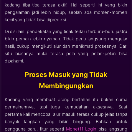
kadang tiba-tiba terasa aktif. Hal seperti ini yang bikin
pengalaman jadi lebih hidup, seolah ada momen-momen
kecil yang tidak bisa diprediksi.
Di sisi lain, pendekatan yang tidak terlalu terburu-buru justru
bikin pemain lebih nyaman. Tidak perlu langsung mengejar
hasil, cukup mengikuti alur dan menikmati prosesnya. Dari
situ biasanya mulai terasa pola yang pelan-pelan bisa
dipahami.
Proses Masuk yang Tidak
Membingungkan
Kadang yang membuat orang bertahan itu bukan cuma
permainannya, tapi juga kemudahan aksesnya. Saat
pertama kali mencoba, alur masuk terasa cukup jelas tanpa
banyak langkah yang bikin bingung. Bahkan untuk
pengguna baru, fitur seperti
Monet11 Login
bisa langsung