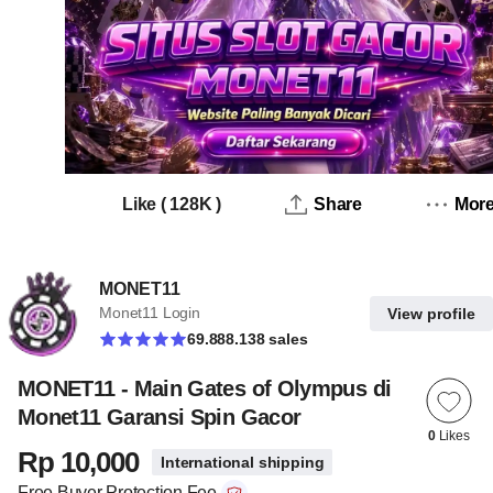
Like
(
128K
)
Share
Mor
MONET11
Monet11 Login
View profile
69.888.138 sales
MONET11 - Main Gates of Olympus di
Monet11 Garansi Spin Gacor
0
Likes
Rp 10,000
International shipping
Free Buyer Protection Fee