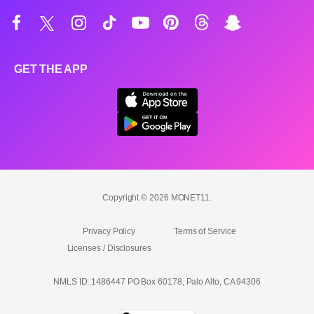
GET THE APP
Copyright © 2026 MONET11.
Privacy Policy
Terms of Service
Licenses / Disclosures
NMLS ID: 1486447 PO Box 60178, Palo Alto, CA 94306