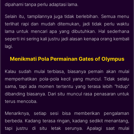
dipahami tanpa perlu adaptasi lama.
Selain itu, tampilannya juga tidak berlebihan. Semua menu
terlihat rapi dan mudah ditemukan, jadi tidak perlu waktu
lama untuk mencari apa yang dibutuhkan. Hal sederhana
seperti ini sering kali justru jadi alasan kenapa orang kembali
lagi.
Menikmati Pola Permainan Gates of Olympus
Kalau sudah mulai terbiasa, biasanya pemain akan mulai
memperhatikan pola-pola kecil yang muncul. Tidak selalu
sama, tapi ada momen tertentu yang terasa lebih “hidup”
dibanding biasanya. Dari situ muncul rasa penasaran untuk
terus mencoba.
Menariknya, setiap sesi bisa memberikan pengalaman
berbeda. Kadang terasa ringan, kadang sedikit menantang,
tapi justru di situ letak serunya. Apalagi saat mulai