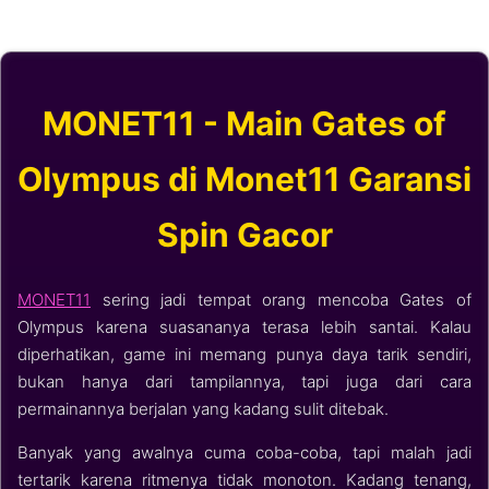
MONET11 - Main Gates of
Olympus di Monet11 Garansi
Spin Gacor
MONET11
sering jadi tempat orang mencoba Gates of
Olympus karena suasananya terasa lebih santai. Kalau
diperhatikan, game ini memang punya daya tarik sendiri,
bukan hanya dari tampilannya, tapi juga dari cara
permainannya berjalan yang kadang sulit ditebak.
Banyak yang awalnya cuma coba-coba, tapi malah jadi
tertarik karena ritmenya tidak monoton. Kadang tenang,