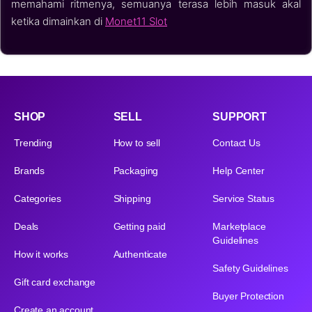
memahami ritmenya, semuanya terasa lebih masuk akal
ketika dimainkan di
Monet11 Slot
SHOP
SELL
SUPPORT
Trending
How to sell
Contact Us
Brands
Packaging
Help Center
Categories
Shipping
Service Status
Deals
Getting paid
Marketplace
Guidelines
How it works
Authenticate
Safety Guidelines
Gift card exchange
Buyer Protection
Create an account