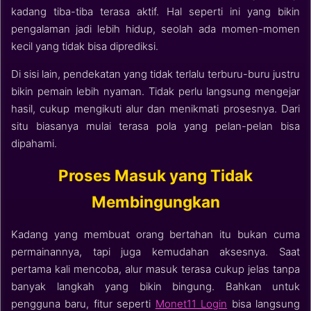
kadang tiba-tiba terasa aktif. Hal seperti ini yang bikin
pengalaman jadi lebih hidup, seolah ada momen-momen
kecil yang tidak bisa diprediksi.
Di sisi lain, pendekatan yang tidak terlalu terburu-buru justru
bikin pemain lebih nyaman. Tidak perlu langsung mengejar
hasil, cukup mengikuti alur dan menikmati prosesnya. Dari
situ biasanya mulai terasa pola yang pelan-pelan bisa
dipahami.
Proses Masuk yang Tidak
Membingungkan
Kadang yang membuat orang bertahan itu bukan cuma
permainannya, tapi juga kemudahan aksesnya. Saat
pertama kali mencoba, alur masuk terasa cukup jelas tanpa
banyak langkah yang bikin bingung. Bahkan untuk
pengguna baru, fitur seperti
Monet11 Login
bisa langsung