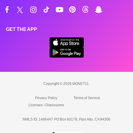
GET THE APP
Copyright © 2026 MONET11.
Privacy Policy
Terms of Service
Licenses / Disclosures
NMLS ID: 1486447 PO Box 60178, Palo Alto, CA 94306