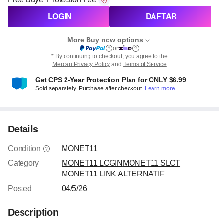
LOGIN
DAFTAR
More Buy now options
or
* By continuing to checkout, you agree to the
Mercari Privacy Policy
and
Terms of Service
Get CPS 2-Year Protection Plan for ONLY $6.99
Sold separately. Purchase after checkout.
Learn more
Details
Condition
MONET11
Category
MONET11 LOGIN
MONET11 SLOT
MONET11 LINK ALTERNATIF
Posted
04/5/26
Description