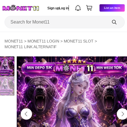
Sign up
Log in
List an item
MONET11
>
MONET11 LOGIN
>
MONET11 SLOT
>
MONET11 LINK ALTERNATIF