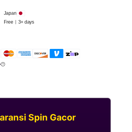
Japan
Free
3+ days
aransi Spin Gacor