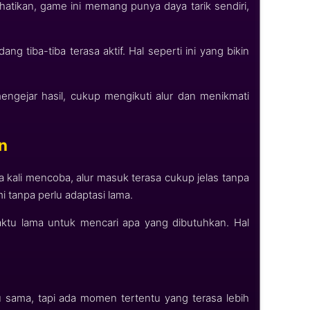
hatikan, game ini memang punya daya tarik sendiri,
 tiba-tiba terasa aktif. Hal seperti ini yang bikin
mengejar hasil, cukup mengikuti alur dan menikmati
n
kali mencoba, alur masuk terasa cukup jelas tanpa
 tanpa perlu adaptasi lama.
 waktu lama untuk mencari apa yang dibutuhkan. Hal
u sama, tapi ada momen tertentu yang terasa lebih