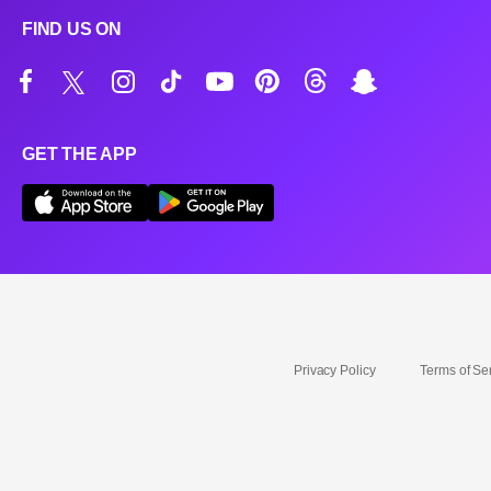
FIND US ON
GET THE APP
Privacy Policy
Terms of Se