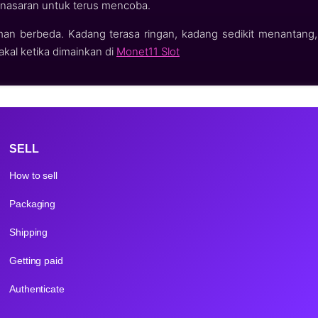
penasaran untuk terus mencoba.
n berbeda. Kadang terasa ringan, kadang sedikit menantang, tap
kal ketika dimainkan di
Monet11 Slot
SELL
How to sell
Packaging
Shipping
Getting paid
Authenticate