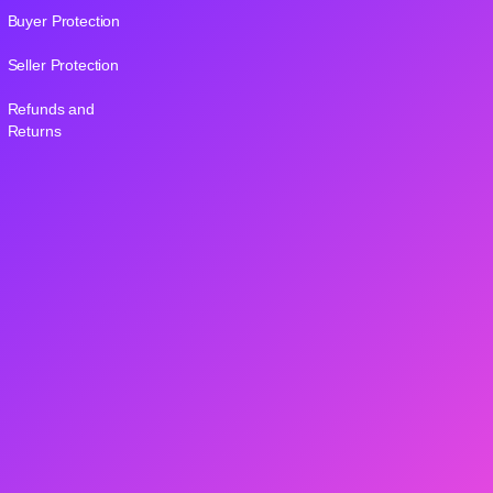
Buyer Protection
Seller Protection
Refunds and
Returns