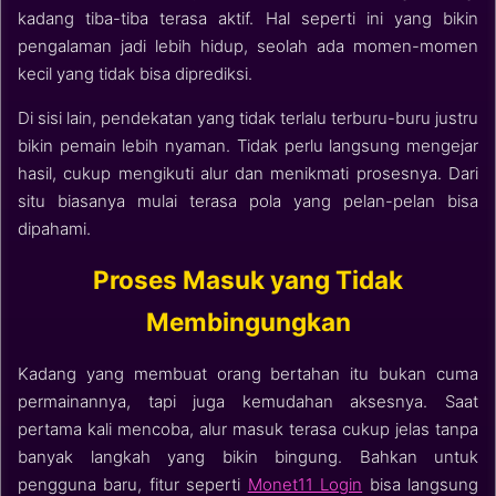
kadang tiba-tiba terasa aktif. Hal seperti ini yang bikin
pengalaman jadi lebih hidup, seolah ada momen-momen
kecil yang tidak bisa diprediksi.
Di sisi lain, pendekatan yang tidak terlalu terburu-buru justru
bikin pemain lebih nyaman. Tidak perlu langsung mengejar
hasil, cukup mengikuti alur dan menikmati prosesnya. Dari
situ biasanya mulai terasa pola yang pelan-pelan bisa
dipahami.
Proses Masuk yang Tidak
Membingungkan
Kadang yang membuat orang bertahan itu bukan cuma
permainannya, tapi juga kemudahan aksesnya. Saat
pertama kali mencoba, alur masuk terasa cukup jelas tanpa
banyak langkah yang bikin bingung. Bahkan untuk
pengguna baru, fitur seperti
Monet11 Login
bisa langsung