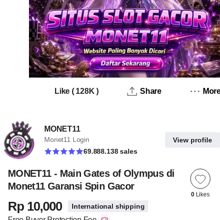
Like
(
128K
)
Share
Mor
MONET11
Monet11 Login
View profile
69.888.138 sales
MONET11 - Main Gates of Olympus di
Monet11 Garansi Spin Gacor
0
Likes
Rp 10,000
International shipping
Free Buyer Protection Fee