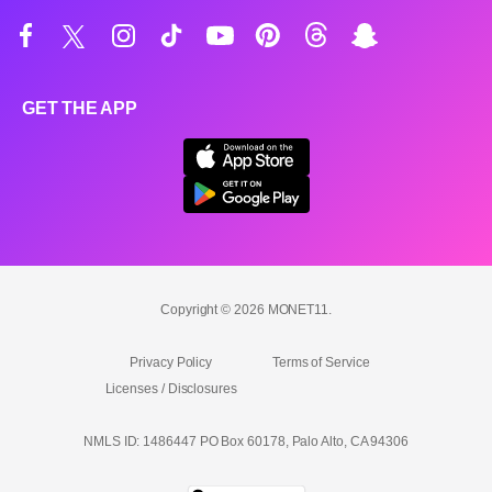
GET THE APP
Copyright © 2026 MONET11.
Privacy Policy
Terms of Service
Licenses / Disclosures
NMLS ID: 1486447 PO Box 60178, Palo Alto, CA 94306