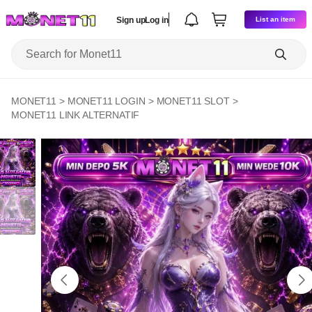
Sign up
Log in
List an item
MONET11
>
MONET11 LOGIN
>
MONET11 SLOT
>
MONET11 LINK ALTERNATIF