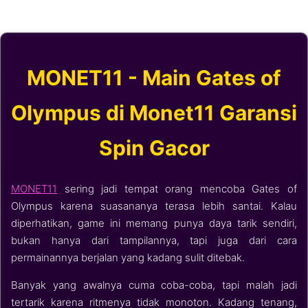
MONET11 - Main Gates of
Olympus di Monet11 Garansi
Spin Gacor
MONET11
sering jadi tempat orang mencoba Gates of
Olympus karena suasananya terasa lebih santai. Kalau
diperhatikan, game ini memang punya daya tarik sendiri,
bukan hanya dari tampilannya, tapi juga dari cara
permainannya berjalan yang kadang sulit ditebak.
Banyak yang awalnya cuma coba-coba, tapi malah jadi
tertarik karena ritmenya tidak monoton. Kadang tenang,