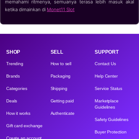
memahami ritmenya, semuanya terasa lebih masuk akal
ketika dimainkan di
Monet11 Slot
SHOP
SELL
SUPPORT
Trending
How to sell
Contact Us
Brands
Packaging
Help Center
Categories
Shipping
Service Status
Deals
Getting paid
Marketplace
Guidelines
How it works
Authenticate
Safety Guidelines
Gift card exchange
Buyer Protection
Create an account