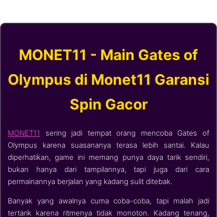
MONET11 - Main Gates of
Olympus di Monet11 Garansi
Spin Gacor
MONET11
sering jadi tempat orang mencoba Gates of
Olympus karena suasananya terasa lebih santai. Kalau
diperhatikan, game ini memang punya daya tarik sendiri,
bukan hanya dari tampilannya, tapi juga dari cara
permainannya berjalan yang kadang sulit ditebak.
Banyak yang awalnya cuma coba-coba, tapi malah jadi
tertarik karena ritmenya tidak monoton. Kadang tenang,