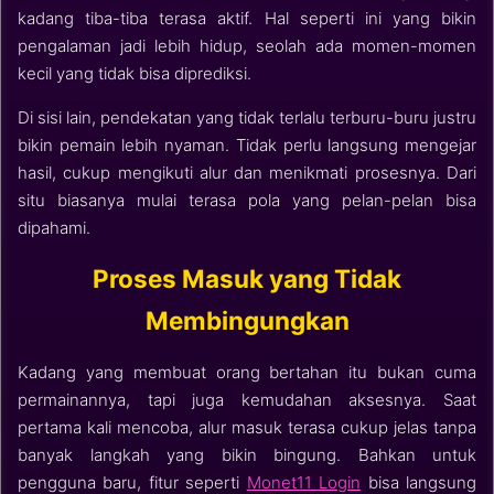
kadang tiba-tiba terasa aktif. Hal seperti ini yang bikin
pengalaman jadi lebih hidup, seolah ada momen-momen
kecil yang tidak bisa diprediksi.
Di sisi lain, pendekatan yang tidak terlalu terburu-buru justru
bikin pemain lebih nyaman. Tidak perlu langsung mengejar
hasil, cukup mengikuti alur dan menikmati prosesnya. Dari
situ biasanya mulai terasa pola yang pelan-pelan bisa
dipahami.
Proses Masuk yang Tidak
Membingungkan
Kadang yang membuat orang bertahan itu bukan cuma
permainannya, tapi juga kemudahan aksesnya. Saat
pertama kali mencoba, alur masuk terasa cukup jelas tanpa
banyak langkah yang bikin bingung. Bahkan untuk
pengguna baru, fitur seperti
Monet11 Login
bisa langsung