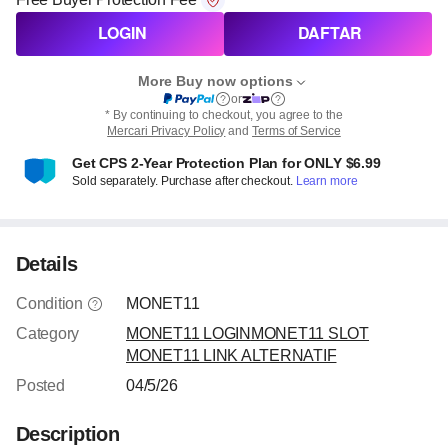
LOGIN
DAFTAR
More Buy now options
or
* By continuing to checkout, you agree to the
Mercari Privacy Policy
and
Terms of Service
Get CPS 2-Year Protection Plan for ONLY $6.99
Sold separately. Purchase after checkout.
Learn more
Details
Condition
MONET11
Category
MONET11 LOGIN
MONET11 SLOT
MONET11 LINK ALTERNATIF
Posted
04/5/26
Description