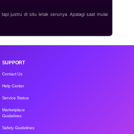
i justru di situ letak serunya. Apalagi saat mulai
SUPPORT
Contact Us
Help Center
Service Status
Marketplace
Guidelines
Safety Guidelines