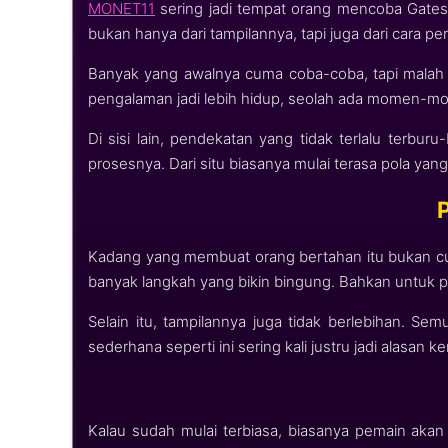
MONET11
sering jadi tempat orang mencoba Gates 
bukan hanya dari tampilannya, tapi juga dari cara pe
Banyak yang awalnya cuma coba-coba, tapi malah jad
pengalaman jadi lebih hidup, seolah ada momen-mome
Di sisi lain, pendekatan yang tidak terlalu terbu
prosesnya. Dari situ biasanya mulai terasa pola yan
Kadang yang membuat orang bertahan itu bukan cum
banyak langkah yang bikin bingung. Bahkan untuk p
Selain itu, tampilannya juga tidak berlebihan. Se
sederhana seperti ini sering kali justru jadi alasan k
Kalau sudah mulai terbiasa, biasanya pemain akan