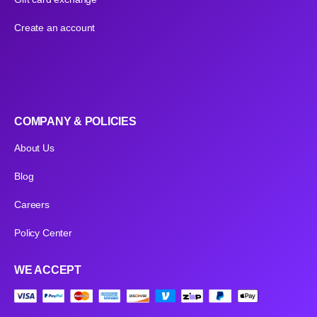
Create an account
COMPANY & POLICIES
About Us
Blog
Careers
Policy Center
WE ACCEPT