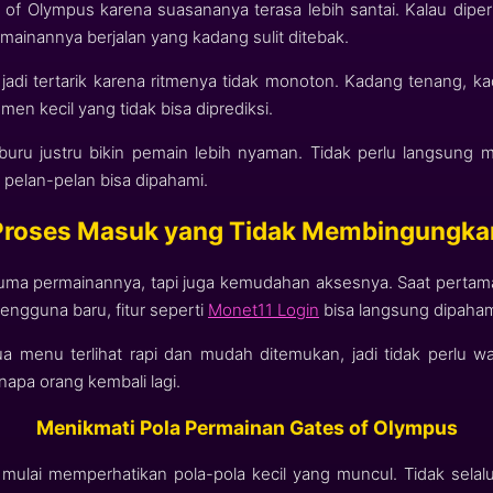
of Olympus karena suasananya terasa lebih santai. Kalau diper
rmainannya berjalan yang kadang sulit ditebak.
i tertarik karena ritmenya tidak monoton. Kadang tenang, kadang
n kecil yang tidak bisa diprediksi.
ru-buru justru bikin pemain lebih nyaman. Tidak perlu langsung 
g pelan-pelan bisa dipahami.
Proses Masuk yang Tidak Membingungka
a permainannya, tapi juga kemudahan aksesnya. Saat pertama 
engguna baru, fitur seperti
Monet11 Login
bisa langsung dipahami
mua menu terlihat rapi dan mudah ditemukan, jadi tidak perlu
enapa orang kembali lagi.
Menikmati Pola Permainan Gates of Olympus
 mulai memperhatikan pola-pola kecil yang muncul. Tidak selal