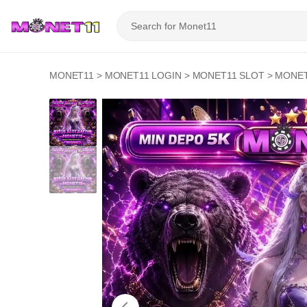
MONET11
>
MONET11 LOGIN
>
MONET11 SLOT
>
MONET