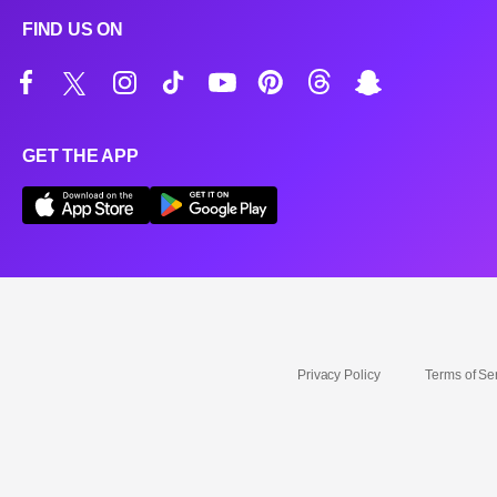
FIND US ON
GET THE APP
Privacy Policy
Terms of Se