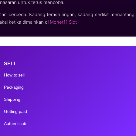
penasaran untuk terus mencoba.
n berbeda. Kadang terasa ringan, kadang sedikit menantang, tap
kal ketika dimainkan di
Monet11 Slot
SELL
How to sell
Packaging
Shipping
Getting paid
Authenticate