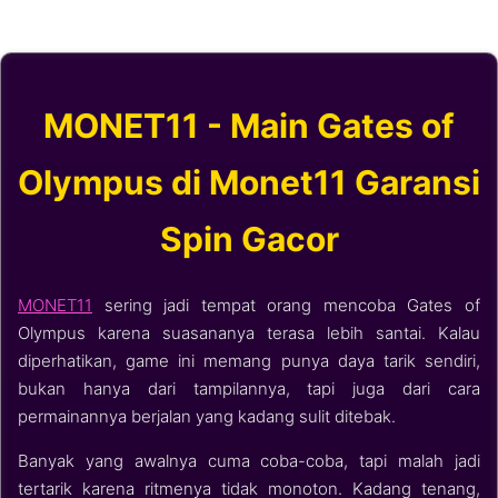
MONET11 - Main Gates of
Olympus di Monet11 Garansi
Spin Gacor
MONET11
sering jadi tempat orang mencoba Gates of
Olympus karena suasananya terasa lebih santai. Kalau
diperhatikan, game ini memang punya daya tarik sendiri,
bukan hanya dari tampilannya, tapi juga dari cara
permainannya berjalan yang kadang sulit ditebak.
Banyak yang awalnya cuma coba-coba, tapi malah jadi
tertarik karena ritmenya tidak monoton. Kadang tenang,