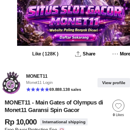
Like
(
128K
)
Share
Mor
MONET11
Monet11 Login
View profile
69.888.138 sales
MONET11 - Main Gates of Olympus di
Monet11 Garansi Spin Gacor
0
Likes
Rp 10,000
International shipping
Free Buyer Protection Fee