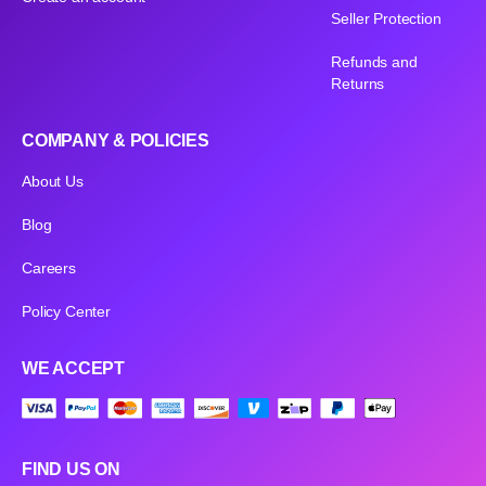
Seller Protection
Refunds and
Returns
COMPANY & POLICIES
About Us
Blog
Careers
Policy Center
WE ACCEPT
FIND US ON