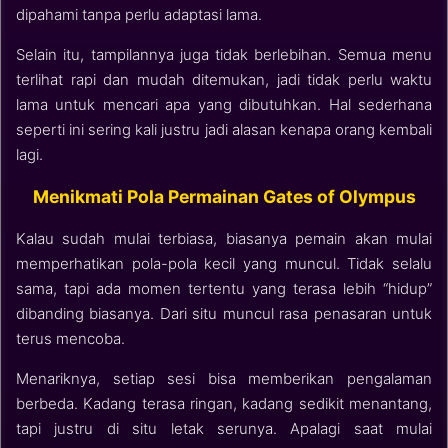
dipahami tanpa perlu adaptasi lama.
Selain itu, tampilannya juga tidak berlebihan. Semua menu
terlihat rapi dan mudah ditemukan, jadi tidak perlu waktu
lama untuk mencari apa yang dibutuhkan. Hal sederhana
seperti ini sering kali justru jadi alasan kenapa orang kembali
lagi.
Menikmati Pola Permainan Gates of Olympus
Kalau sudah mulai terbiasa, biasanya pemain akan mulai
memperhatikan pola-pola kecil yang muncul. Tidak selalu
sama, tapi ada momen tertentu yang terasa lebih “hidup”
dibanding biasanya. Dari situ muncul rasa penasaran untuk
terus mencoba.
Menariknya, setiap sesi bisa memberikan pengalaman
berbeda. Kadang terasa ringan, kadang sedikit menantang,
tapi justru di situ letak serunya. Apalagi saat mulai