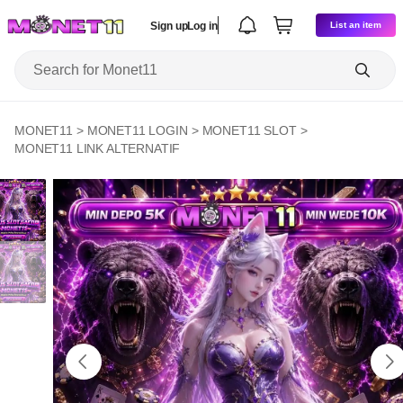
Sign up
Log in
List an item
MONET11
>
MONET11 LOGIN
>
MONET11 SLOT
>
MONET11 LINK ALTERNATIF