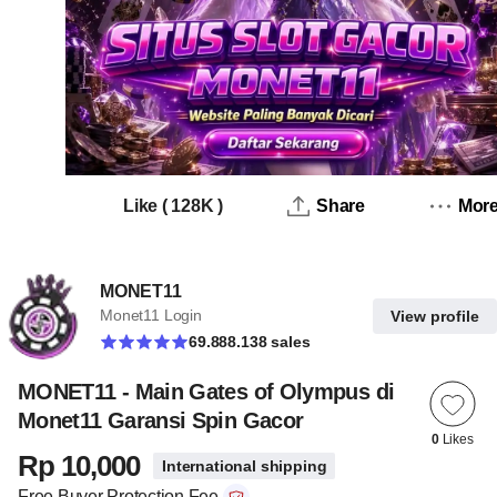
Like
(
128K
)
Share
Mor
MONET11
Monet11 Login
View profile
69.888.138 sales
MONET11 - Main Gates of Olympus di
Monet11 Garansi Spin Gacor
0
Likes
Rp 10,000
International shipping
Free Buyer Protection Fee