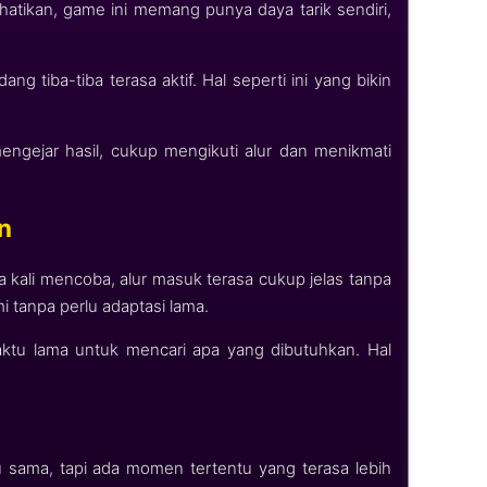
hatikan, game ini memang punya daya tarik sendiri,
 tiba-tiba terasa aktif. Hal seperti ini yang bikin
mengejar hasil, cukup mengikuti alur dan menikmati
n
kali mencoba, alur masuk terasa cukup jelas tanpa
 tanpa perlu adaptasi lama.
 waktu lama untuk mencari apa yang dibutuhkan. Hal
u sama, tapi ada momen tertentu yang terasa lebih