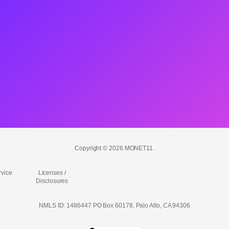
Copyright © 2026 MONET11.
rvice
Licenses /
Disclosures
NMLS ID: 1486447 PO Box 60178, Palo Alto, CA 94306