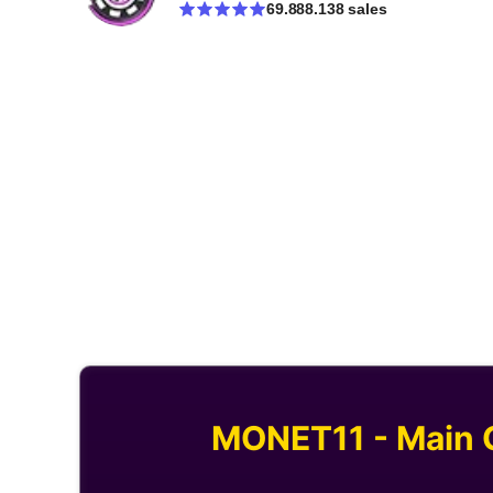
69.888.138 sales
MONET11 - Main G