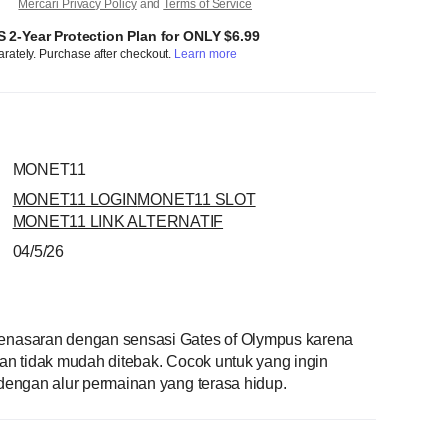
Mercari Privacy Policy
and
Terms of Service
 2-Year Protection Plan for ONLY $6.99
rately. Purchase after checkout.
Learn more
MONET11
MONET11 LOGIN
MONET11 SLOT
MONET11 LINK ALTERNATIF
04/5/26
nasaran dengan sensasi Gates of Olympus karena 
an tidak mudah ditebak. Cocok untuk yang ingin 
 dengan alur permainan yang terasa hidup.