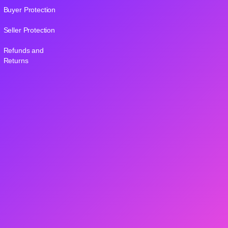
Buyer Protection
Seller Protection
Refunds and
Returns