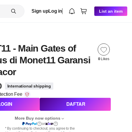
Sign up
Log in
List an item
1 - Main Gates of
s di Monet11 Garansi
0
Likes
acor
0
International shipping
tection Fee
LOGIN
DAFTAR
More Buy now options
or
* By continuing to checkout, you agree to the