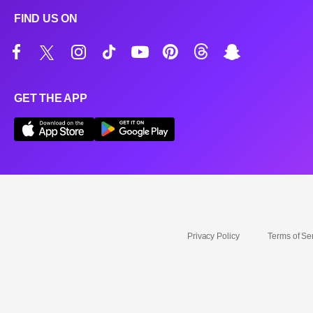
FIND US ON
GET THE APP
Privacy Policy
Terms of Se