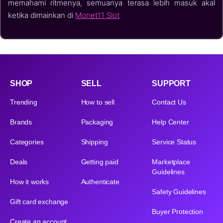
memahami ritmenya, semuanya terasa lebih masuk akal
ketika dimainkan di
Monet11 Slot
SHOP
SELL
SUPPORT
Trending
How to sell
Contact Us
Brands
Packaging
Help Center
Categories
Shipping
Service Status
Deals
Getting paid
Marketplace
Guidelines
How it works
Authenticate
Safety Guidelines
Gift card exchange
Buyer Protection
Create an account