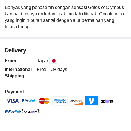
Banyak yang penasaran dengan sensasi Gates of Olympus 
karena ritmenya unik dan tidak mudah ditebak. Cocok untuk 
yang ingin hiburan santai dengan alur permainan yang 
terasa hidup.
Delivery
From
Japan
International
Free
3+ days
Shipping
Payment
or