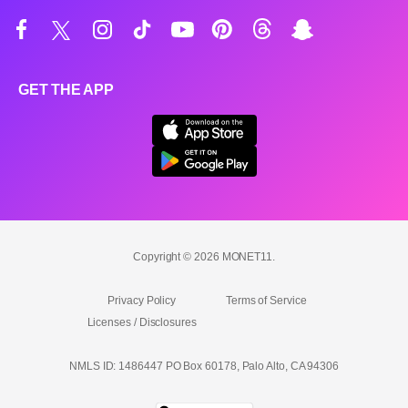
GET THE APP
Copyright © 2026 MONET11.
Privacy Policy
Terms of Service
Licenses / Disclosures
NMLS ID: 1486447 PO Box 60178, Palo Alto, CA 94306