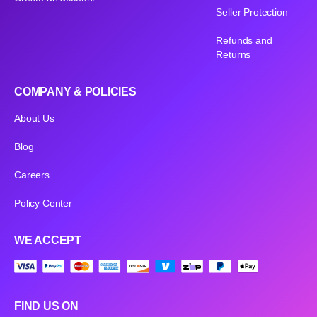
Seller Protection
Refunds and
Returns
COMPANY & POLICIES
About Us
Blog
Careers
Policy Center
WE ACCEPT
FIND US ON