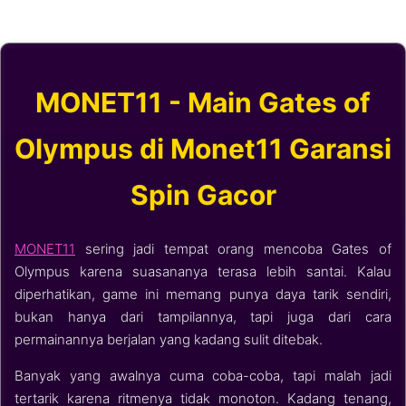
MONET11 - Main Gates of
Olympus di Monet11 Garansi
Spin Gacor
MONET11
sering jadi tempat orang mencoba Gates of
Olympus karena suasananya terasa lebih santai. Kalau
diperhatikan, game ini memang punya daya tarik sendiri,
bukan hanya dari tampilannya, tapi juga dari cara
permainannya berjalan yang kadang sulit ditebak.
Banyak yang awalnya cuma coba-coba, tapi malah jadi
tertarik karena ritmenya tidak monoton. Kadang tenang,