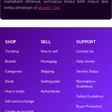
memahami ritmenya, semuanya terasa lebih masuk akal
ketika dimainkan di
Monet11 Slot
SHOP
SELL
SUPPORT
Trending
How to sell
Contact Us
Brands
Packaging
Help Center
Categories
Shipping
Service Status
Deals
Getting paid
Marketplace
Guidelines
How it works
Authenticate
Safety Guidelines
Gift card exchange
Buyer Protection
Create an account