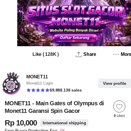
Like
(
128K
)
Share
Mor
MONET11
Monet11 Login
View profile
69.888.138 sales
MONET11 - Main Gates of Olympus di
Monet11 Garansi Spin Gacor
0
Likes
Rp 10,000
International shipping
Free Buyer Protection Fee