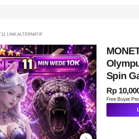
11 LINK ALTERNATIF
MONET1
Olympu
Spin G
Rp 10,00
Free Buyer Pro