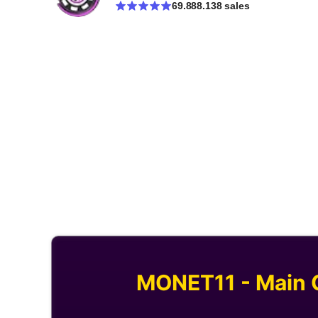
69.888.138 sales
MONET11 - Main G