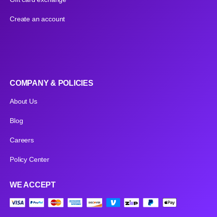
Create an account
COMPANY & POLICIES
About Us
Blog
Careers
Policy Center
WE ACCEPT