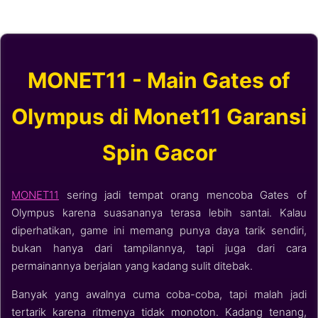
MONET11 - Main Gates of
Olympus di Monet11 Garansi
Spin Gacor
MONET11
sering jadi tempat orang mencoba Gates of
Olympus karena suasananya terasa lebih santai. Kalau
diperhatikan, game ini memang punya daya tarik sendiri,
bukan hanya dari tampilannya, tapi juga dari cara
permainannya berjalan yang kadang sulit ditebak.
Banyak yang awalnya cuma coba-coba, tapi malah jadi
tertarik karena ritmenya tidak monoton. Kadang tenang,