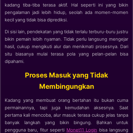
kadang tiba-tiba terasa aktif. Hal seperti ini yang bikin
pengalaman jadi lebih hidup, seolah ada momen-momen
kecil yang tidak bisa diprediksi.
Di sisi lain, pendekatan yang tidak terlalu terburu-buru justru
bikin pemain lebih nyaman. Tidak perlu langsung mengejar
hasil, cukup mengikuti alur dan menikmati prosesnya. Dari
situ biasanya mulai terasa pola yang pelan-pelan bisa
dipahami.
Proses Masuk yang Tidak
Membingungkan
Kadang yang membuat orang bertahan itu bukan cuma
permainannya, tapi juga kemudahan aksesnya. Saat
pertama kali mencoba, alur masuk terasa cukup jelas tanpa
banyak langkah yang bikin bingung. Bahkan untuk
pengguna baru, fitur seperti
Monet11 Login
bisa langsung