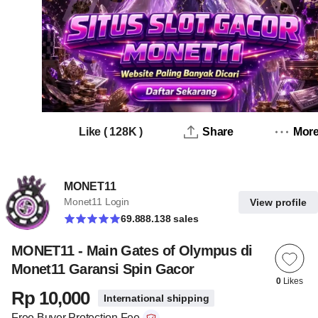
Like
(
128K
)
Share
Mor
MONET11
Monet11 Login
View profile
69.888.138 sales
MONET11 - Main Gates of Olympus di
Monet11 Garansi Spin Gacor
0
Likes
Rp 10,000
International shipping
Free Buyer Protection Fee